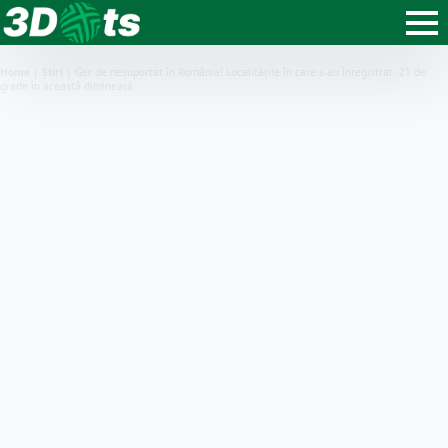
Home
|
Știri
|
Ger de nesuportat în România! Localitățile în care s-au înregistrat -21 de
grade în această dimineață