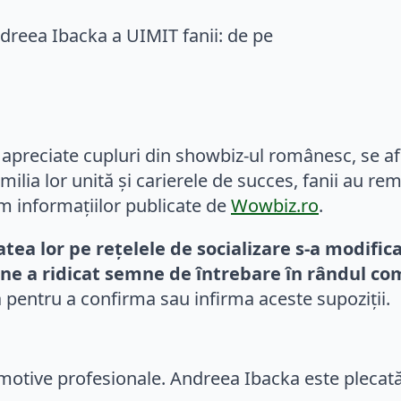
apreciate cupluri din showbiz-ul românesc, se află
milia lor unită și carierele de succes, fanii au r
m informațiilor publicate de
Wowbiz.ro
.
atea lor pe rețelele de socializare s-a modifi
ne a ridicat semne de întrebare în rândul com
ală pentru a confirma sau infirma aceste supoziții.
din motive profesionale. Andreea Ibacka este plecat