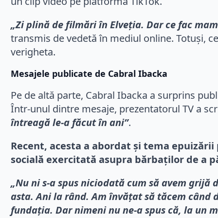
un clip video pe platforma TikTok.
„Zi plină de filmări în Elveția. Dar ce fac mam
transmis de vedetă în mediul online. Totuși, cee
verigheta.
Mesajele publicate de Cabral Ibacka
Pe de altă parte, Cabral Ibacka a surprins pub
Într-unul dintre mesaje, prezentatorul TV a scr
întreagă le-a făcut în ani”
.
Recent, acesta a abordat și tema epuizării p
socială exercitată asupra bărbaților de a 
„Nu ni s-a spus niciodată cum să avem grijă d
asta. Ani la rând. Am învățat să tăcem când 
fundația. Dar nimeni nu ne-a spus că, la un 