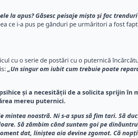
ele la apus? Găsesc peisaje mișto și fac trenduri 
a ce i-a pus pe gânduri pe urmăritori a fost faptu
licul cu o serie de postări cu o puternică încărc
is:
„Un singur om iubit cum trebuie poate repara î
sihice și a necesității de a solicita sprijin î
părea mereu puternici.
e mintea noastră. Ni s-a spus să fim tari. Să d
doare. Să zâmbim când suntem goi pe dinăuntru.
moment dat, liniștea aia devine zgomot. Că nopți