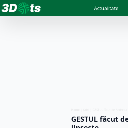
Actualitate
Home
|
Știri
|
GESTUL făcut de Andreea I
GESTUL făcut de
lipsește…