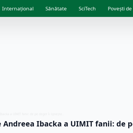
Internațional
Sănătate
SciTech
Povești de
backa a UIMIT fanii: de pe deget îi lipsește…
 Andreea Ibacka a UIMIT fanii: de p