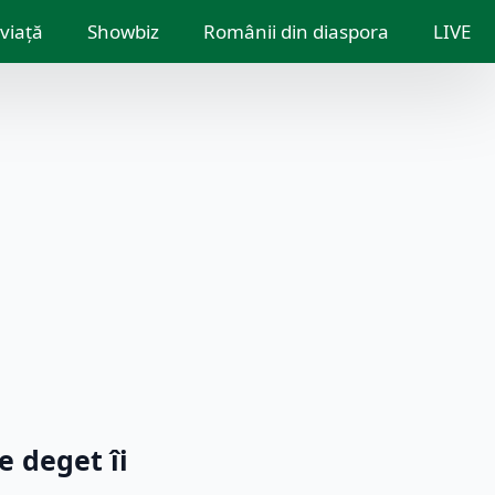
 viață
Showbiz
Românii din diaspora
LIVE
e deget îi