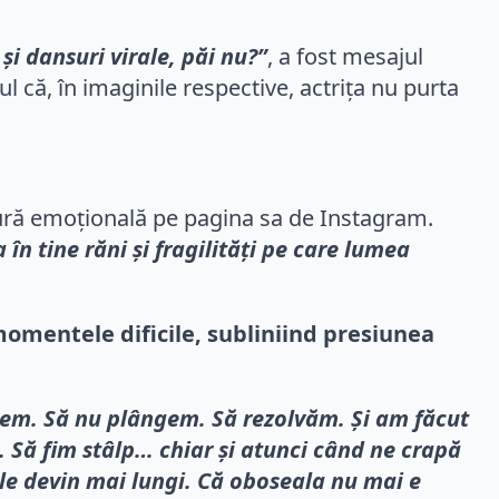
și dansuri virale, păi nu?”
, a fost mesajul
l că, în imaginile respective, actrița nu purta
ătură emoțională pe pagina sa de Instagram.
n tine răni și fragilități pe care lumea
n momentele dificile, subliniind presiunea
ucem. Să nu plângem. Să rezolvăm. Și am făcut
 Să fim stâlp… chiar și atunci când ne crapă
le devin mai lungi. Că oboseala nu mai e