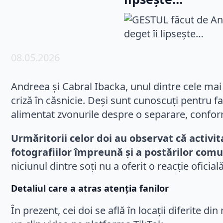
08.05.2026
Andreea și Cabral Ibacka, unul dintre cele mai 
criză în căsnicie. Deși sunt cunoscuți pentru fa
alimentat zvonurile despre o separare, confor
Urmăritorii celor doi au observat că activit
fotografiilor împreună și a postărilor comu
niciunul dintre soți nu a oferit o reacție ofici
Detaliul care a atras atenția fanilor
În prezent, cei doi se află în locații diferite 