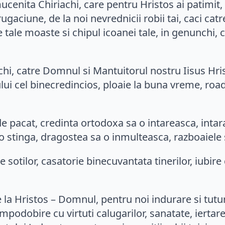
ucenita Chiriachi, care pentru Hristos ai patimit, 
ciune, de la noi nevrednicii robii tai, caci catre
e tale moaste si chipul icoanei tale, in genunchi, 
chi, catre Domnul si Mantuitorul nostru Iisus Hris
ui cel binecredincios, ploaie la buna vreme, roa
de pacat, credinta ortodoxa sa o intareasca, intara
 o stinga, dragostea sa o inmulteasca, razboaiele 
otilor, casatorie binecuvantata tinerilor, iubire de
la Hristos – Domnul, pentru noi indurare si tutur
impodobire cu virtuti calugarilor, sanatate, iertar