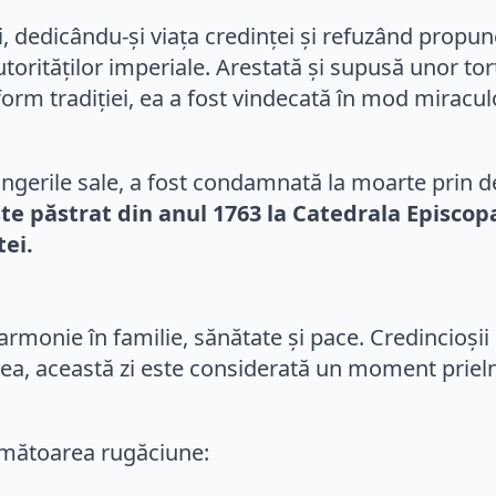
ei, dedicându-și viața credinței și refuzând propu
orităților imperiale. Arestată și supusă unor tor
form tradiției, ea a fost vindecată în mod miracul
vingerile sale, a fost condamnată la moarte prin 
 păstrat din anul 1763 la Catedrala Episcopal
tei.
 armonie în familie, sănătate și pace. Credincioși
a, această zi este considerată un moment prielni
următoarea rugăciune: