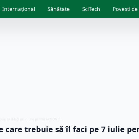
Internațional
Sănătate
SciTech
Povești de
buie să îl faci pe 7 iulie pentru ARMONIE…
 care trebuie să îl faci pe 7 iulie pe