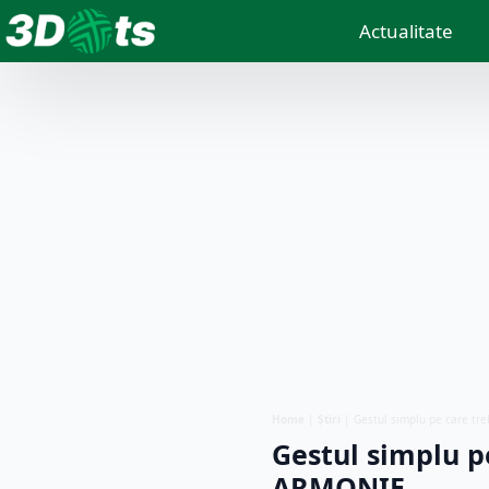
Actualitate
Home
|
Știri
|
Gestul simplu pe care tre
Gestul simplu pe
ARMONIE…