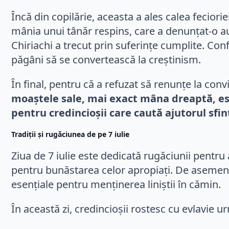
Încă din copilărie, aceasta a ales calea feciori
mânia unui tânăr respins, care a denunțat-o aut
Chiriachi a trecut prin suferințe cumplite. Con
păgâni să se convertească la creștinism.
În final, pentru că a refuzat să renunțe la con
moaștele sale, mai exact mâna dreaptă, este
pentru credincioșii care caută ajutorul sfin
Tradiții și rugăciunea de pe 7 iulie
Ziua de 7 iulie este dedicată rugăciunii pentru
pentru bunăstarea celor apropiați. De asemene
esențiale pentru menținerea liniștii în cămin.
În această zi, credincioșii rostesc cu evlavie 