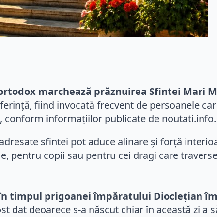
e
ul ortodox marchează prăznuirea Sfintei Mari M
uferință, fiind invocată frecvent de persoanele car
i, conform informațiilor publicate de noutati.info.
adresate sfintei pot aduce alinare și forță interio
ilie, pentru copii sau pentru cei dragi care tra
a, în timpul prigoanei împăratului Dioclețian îm
st dat deoarece s-a născut chiar în această zi a s