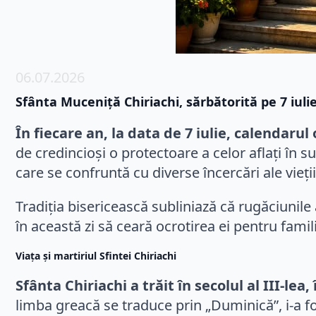
06.07.2026
Sfânta Muceniță Chiriachi, sărbătorită pe 7 iuli
În fiecare an, la data de 7 iulie, calendar
de credincioși o protectoare a celor aflați în s
care se confruntă cu diverse încercări ale vieți
Tradiția bisericească subliniază că rugăciunile 
în această zi să ceară ocrotirea ei pentru fam
Viața și martiriul Sfintei Chiriachi
Sfânta Chiriachi a trăit în secolul al III-le
limba greacă se traduce prin „Duminică”, i-a fo