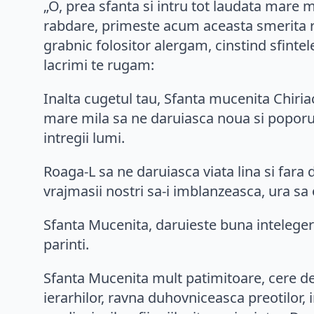
„O, prea sfanta si intru tot laudata mare m
rabdare, primeste acum aceasta smerita ruga
grabnic folositor alergam, cinstind sfintel
lacrimi te rugam:
Inalta cugetul tau, Sfanta mucenita Chiria
mare mila sa ne daruiasca noua si poporul
intregii lumi.
Roaga-L sa ne daruiasca viata lina si fara 
vrajmasii nostri sa-i imblanzeasca, ura sa
Sfanta Mucenita, daruieste buna intelegere s
parinti.
Sfanta Mucenita mult patimitoare, cere de 
ierarhilor, ravna duhovniceasca preotilor, 