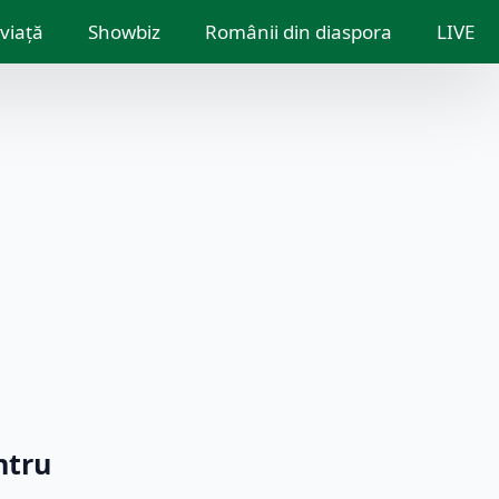
 viață
Showbiz
Românii din diaspora
LIVE
ntru