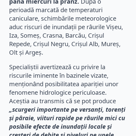
până miercuri la prânz.
După o
perioadă marcată de temperaturi
caniculare, schimbările meteorologice
aduc riscuri de inundații pe râurile Vişeu,
Iza, Someş, Crasna, Barcău, Crişul
Repede, Crişul Negru, Crişul Alb, Mureş,
Olt şi Argeş.
Specialiștii avertizează cu privire la
riscurile iminente în bazinele vizate,
menționând posibilitatea apariției unor
fenomene hidrologice periculoase.
Aceștia au transmis că se pot produce
„scurgeri importante pe versanţi, torenţi
şi pâraie, viituri rapide pe râurile mici cu
posibile efecte de inundaţii locale şi
creşteri de debite şi niveluri pe unele