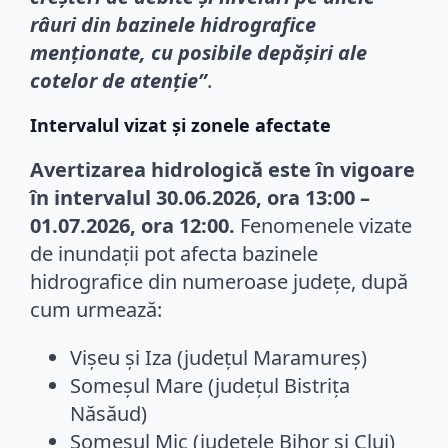
râuri din bazinele hidrografice
menţionate, cu posibile depăşiri ale
cotelor de atenţie”
.
Intervalul vizat și zonele afectate
Avertizarea hidrologică este în vigoare
în intervalul 30.06.2026, ora 13:00 –
01.07.2026, ora 12:00.
Fenomenele vizate
de inundații pot afecta bazinele
hidrografice din numeroase județe, după
cum urmează:
Vişeu şi Iza (judeţul Maramureş)
Someşul Mare (judeţul Bistriţa
Năsăud)
Someşul Mic (judeţele Bihor şi Cluj)