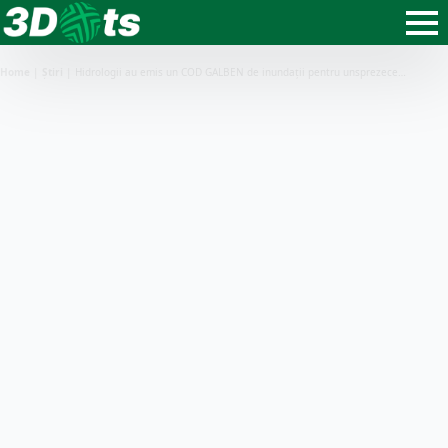
Home
|
Știri
|
Hidrologii au emis un COD GALBEN de inundații pentru unsprezece…