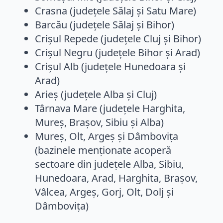
Crasna (judeţele Sălaj şi Satu Mare)
Barcău (judeţele Sălaj şi Bihor)
Crişul Repede (judeţele Cluj şi Bihor)
Crişul Negru (judeţele Bihor şi Arad)
Crişul Alb (judeţele Hunedoara şi
Arad)
Arieş (judeţele Alba şi Cluj)
Târnava Mare (judeţele Harghita,
Mureş, Braşov, Sibiu şi Alba)
Mureş, Olt, Argeş şi Dâmboviţa
(bazinele menționate acoperă
sectoare din județele Alba, Sibiu,
Hunedoara, Arad, Harghita, Braşov,
Vâlcea, Argeş, Gorj, Olt, Dolj și
Dâmboviţa)