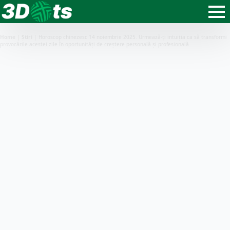
Home
|
Știri
|
Horoscop chinezesc 14 noiembrie 2025. Urmează-ți intuiția ca să transformi
provocările acestei zile în oportunități de creștere personală și profesională