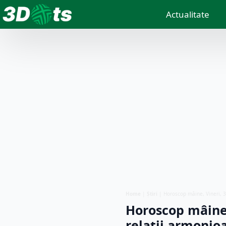
Actualitate
Home
|
Știri
|
Horoscop mâine, Vineri, 3
Horoscop mâine, 
relații armonioa