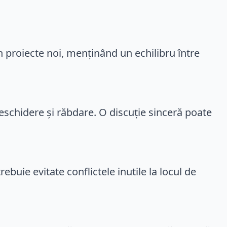
n proiecte noi, menținând un echilibru între
deschidere și răbdare. O discuție sinceră poate
ebuie evitate conflictele inutile la locul de