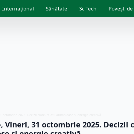
Internațional
Sănătate
SciTech
Povești de
1 octombrie 2025. Decizii clare, relații armonioase și energie creativă
Vineri, 31 octombrie 2025. Decizii c
se și energie creativă