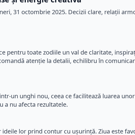
ce pentru toate zodiile un val de claritate, inspir
comandă atenție la detalii, echilibru în comunica
dintr-un unghi nou, ceea ce facilitează luarea unor
ru a nu afecta rezultatele.
 ideile lor prind contur cu ușurință. Ziua este f