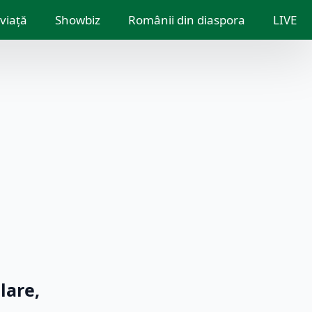
 viață
Showbiz
Românii din diaspora
LIVE
lare,