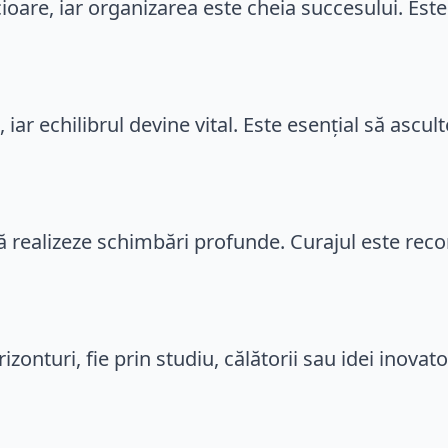
oare, iar organizarea este cheia succesului. Este
, iar echilibrul devine vital. Este esențial să ascu
 să realizeze schimbări profunde. Curajul este rec
izonturi, fie prin studiu, călătorii sau idei inovat