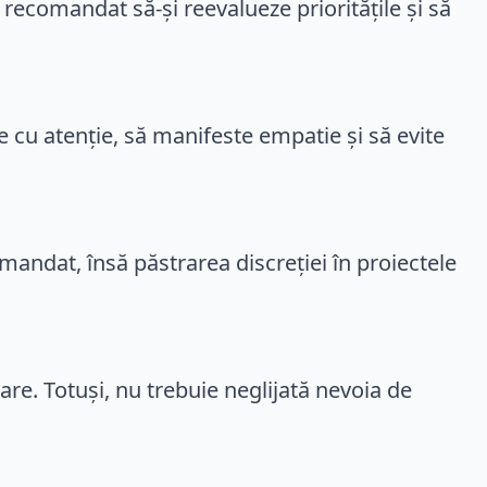
 recomandat să-și reevalueze prioritățile și să
lte cu atenție, să manifeste empatie și să evite
omandat, însă păstrarea discreției în proiectele
oare. Totuși, nu trebuie neglijată nevoia de