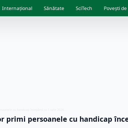
Internațional
Sănătate
SciTech
Povești de
ersoanele cu handicap începând cu 1 iulie 2026…
r primi persoanele cu handicap înc