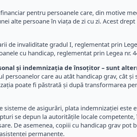
n financiar pentru persoanele care, din motive me
ei alte persoane în viața de zi cu zi. Acest drept 
ii de invaliditate gradul I, reglementat prin Lege
soanele cu handicap, reglementat prin Legea nr. 
onal și indemnizația de însoțitor – sunt alter
ul persoanelor care au atât handicap grav, cât și s
ația poate fi păstrată și după transformarea pens
e sisteme de asigurări, plata indemnizației este e
turi se depun la autoritățile locale competente, 
are. De asemenea, copiii cu handicap grav pot be
 asistenței permanente.