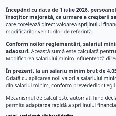
Începând cu data de 1 iulie 2026, persoanel
însoțitor majorată, ca urmare a creșterii 
care corelează direct valoarea sprijinului finan
modificărilor veniturilor de referință.
Conform noilor reglementări, salariul minim 
adaosuri.
Această sumă este calculată pentru 
Modificarea salariului minim influențează direct
În prezent, la un salariu minim brut de 4.050
Odată cu aplicarea noii valori a salariului min
din salariul minim, conform prevederilor Legii 
Mecanismul de calcul este automat, fiind decl
permite adaptarea rapidă a sprijinului financi
Cadrul legal și opțiunile beneficiarilor