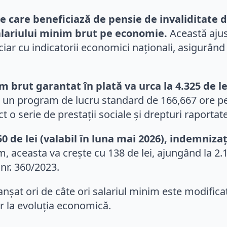
e care beneficiază de pensie de invaliditate 
salariului minim brut pe economie.
Această ajust
ciar cu indicatorii economici naționali, asigurând 
brut garantat în plată va urca la 4.325 de lei
un program de lucru standard de 166,667 ore pe l
 o serie de prestații sociale și drepturi raportate
 de lei (valabil în luna mai 2026), indemnizați
im, aceasta va crește cu 138 de lei, ajungând la 2.
nr. 360/2023.
anșat ori de câte ori salariul minim este modific
ar la evoluția economică.