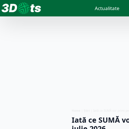
Actualitate
Home
|
Știri
|
Iată ce SUMĂ vor primi p
Iată ce SUMĂ vo
iulie 2026…