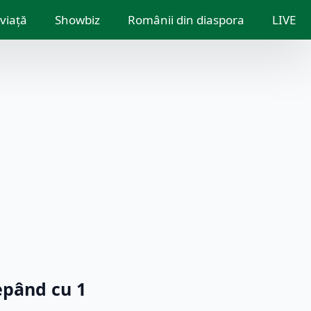
 viață
Showbiz
Românii din diaspora
LIVE
epând cu 1