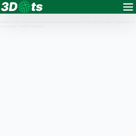
Home
|
Știri
|
Imagini ireale cu un motociclist pe linia 41! Ce a făcut în fața tramvaiului i-a
uluit pe toți. Poliția îl vânează