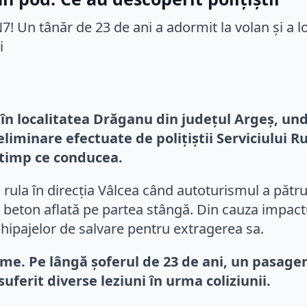
 în localitatea Drăganu din județul Argeș, und
eliminare efectuate de polițiștii Serviciului 
n timp ce conducea.
rula în direcția Vâlcea când autoturismul a pătr
e beton aflată pe partea stângă. Din cauza impactu
echipajelor de salvare pentru extragerea sa.
me. Pe lângă șoferul de 23 de ani, un pasager î
ferit diverse leziuni în urma coliziunii.