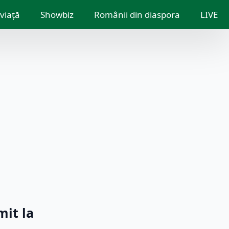
 viață
Showbiz
Românii din diaspora
LIVE
mit la