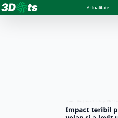
Actualitate
Home
|
Știri
|
Impact teribil pe DN7! Un 
Impact teribil 
volan și a lovit 