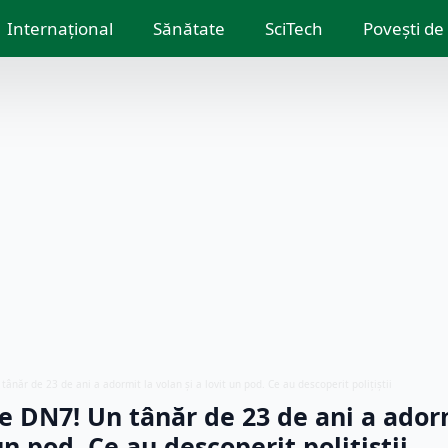
Internațional
Sănătate
SciTech
Povești de
tânăr de 23 de ani a adormit la volan și a lovit un pod. Ce au descoperit polițiștii
pe DN7! Un tânăr de 23 de ani a ador
un pod. Ce au descoperit polițiștii