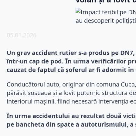
05.01.2026
Un grav accident rutier s-a produs pe DN7,
într-un cap de pod. În urma verificărilor pr
cauzat de faptul că șoferul ar fi adormit î
Conducătorul auto, originar din comuna Cuca, 
părăsit șoseaua și a lovit puternic structura d
interiorul mașinii, fiind necesară intervenția 
În urma accidentului au rezultat două victi
pe bancheta din spate a autoturismului, a su