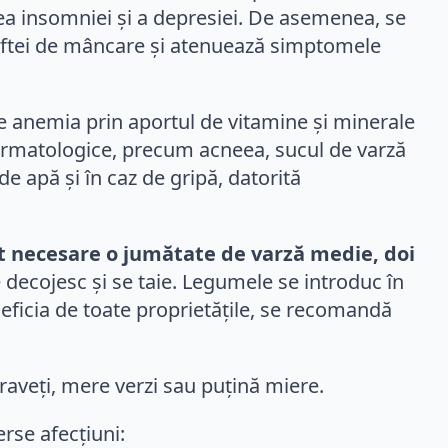
erea insomniei și a depresiei. De asemenea, se
poftei de mâncare și atenuează simptomele
e anemia prin aportul de vitamine și minerale
dermatologice, precum acneea, sucul de varză
e apă și în caz de gripă, datorită
t necesare o jumătate de varză medie, doi
e decojesc și se taie. Legumele se introduc în
neficia de toate proprietățile, se recomandă
raveți, mere verzi sau puțină miere.
rse afecțiuni: