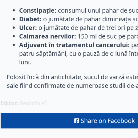
Constipație:
consumul unui pahar de suc 
Diabet:
o jumătate de pahar dimineața și 
Ulcer:
o jumătate de pahar de trei ori pe z
Calmarea nervilor:
150 ml de suc pe parcu
Adjuvant în tratamentul cancerului:
pe
patru săptămâni, cu o pauză de o lună între
luni.
Folosit încă din antichitate, sucul de varză est
sale fiind confirmate de numeroase studii de-a
Editor: 
Redactia AI
Share on Facebook