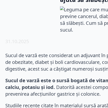
31.10.2025
Sucul de varză este considerat un adjuvant în 
de obezitate, diabet și boli cardiovasculare, c
digestive, acest suc a câștigat numeroși susțin
Sucul de varză este o sursă bogată de vitami
calciu, potasiu și iod.
Datorită acestei compozi
prevenirea afecțiunilor gastrice și colonice.
Studiile recente citate în materialul sursă arat