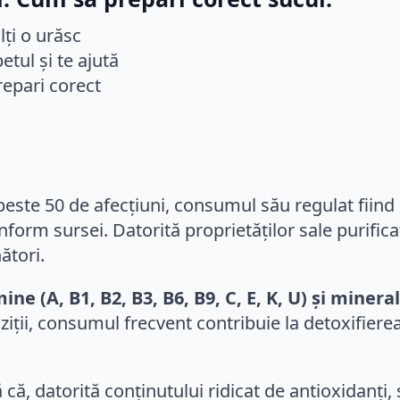
peste 50 de afecțiuni, consumul său regulat fiind
onform sursei. Datorită proprietăților sale purifi
ători.
ne (A, B1, B2, B3, B6, B9, C, E, K, U) și miner
ții, consumul frecvent contribuie la detoxifierea
ă că, datorită conținutului ridicat de antioxidanți