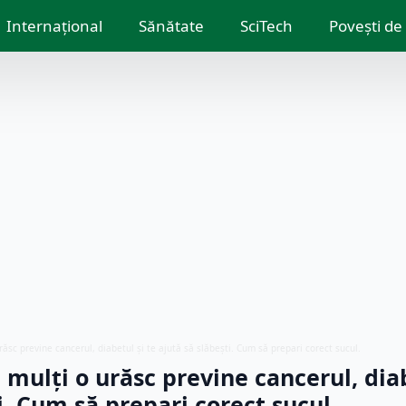
Internațional
Sănătate
SciTech
Povești de
ăsc previne cancerul, diabetul și te ajută să slăbești. Cum să prepari corect sucul.
mulți o urăsc previne cancerul, diab
i. Cum să prepari corect sucul.