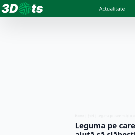
Actualitate
Home
|
Știri
|
Leguma pe care mulți o ur
Leguma pe care 
ajută să slăbeșt