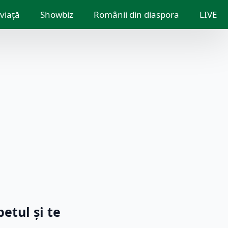
 viață
Showbiz
Românii din diaspora
LIVE
etul și te