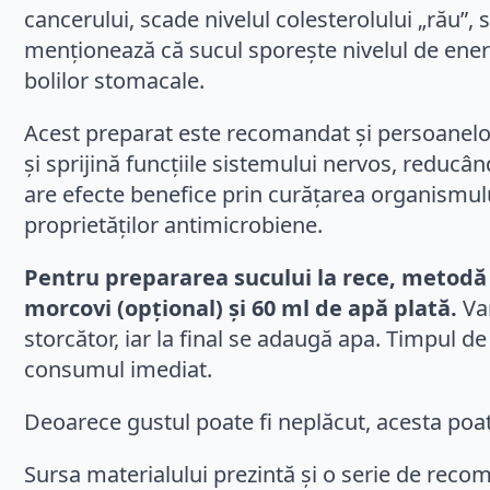
cancerului, scade nivelul colesterolului „rău”,
menționează că sucul sporește nivelul de ener
bolilor stomacale.
Acest preparat este recomandat și persoanelor
și sprijină funcțiile sistemului nervos, redu
are efecte benefice prin curățarea organismului
proprietăților antimicrobiene.
Pentru prepararea sucului la rece, metodă
morcovi (opțional) și 60 ml de apă plată.
Var
storcător, iar la final se adaugă apa. Timpul d
consumul imediat.
Deoarece gustul poate fi neplăcut, acesta poat
Sursa materialului prezintă și o serie de reco