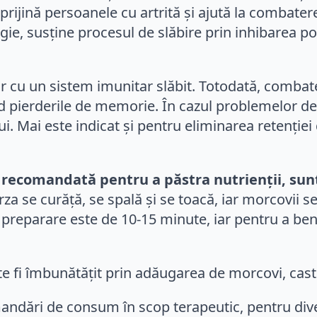
 sprijină persoanele cu artrită și ajută la combat
gie, susține procesul de slăbire prin inhibarea 
 cu un sistem imunitar slăbit. Totodată, combat
când pierderile de memorie. În cazul problemelor 
. Mai este indicat și pentru eliminarea retenției d
 recomandată pentru a păstra nutrienții, sun
za se curăță, se spală și se toacă, iar morcovii s
e preparare este de 10-15 minute, iar pentru a be
e fi îmbunătățit prin adăugarea de morcovi, cast
mandări de consum în scop terapeutic, pentru dive