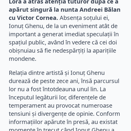
Lora a atras atenția tuturor după ce a
apărut singură la nunta Andreei Bălan
cu Victor Cornea.
Absența soțului ei,
Ionuț Ghenu, de la un eveniment atât de
important a generat imediat speculații în
spațiul public, având în vedere că cei doi
obișnuiau să fie nedespărțiți la aparițiile
mondene.
Relația dintre artistă și Ionuț Ghenu
durează de peste zece ani, însă parcursul
lor nu a fost întotdeauna unul lin. La
începutul legăturii lor, diferențele de
temperament au provocat numeroase
tensiuni și divergențe de opinie. Conform
informațiilor apărute în presă, au existat
momente în trecut când Ionuț Ghenu a