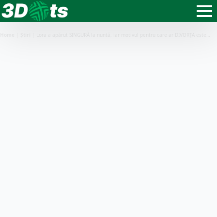
Home
|
Știri
|
Lora a apărut SINGURĂ la nuntă, iar motivul pentru care ar DIVORȚA este…