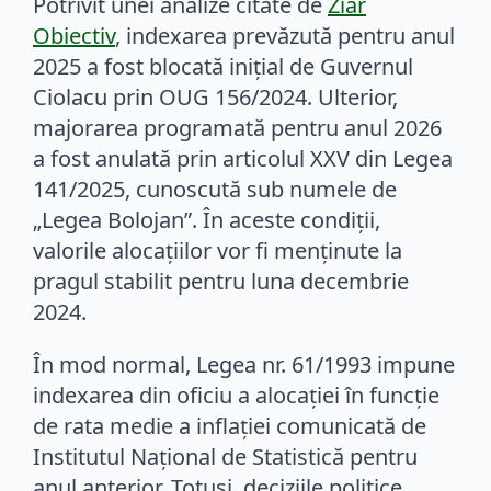
Potrivit unei analize citate de
Ziar
Obiectiv
, indexarea prevăzută pentru anul
2025 a fost blocată inițial de Guvernul
Ciolacu prin OUG 156/2024. Ulterior,
majorarea programată pentru anul 2026
a fost anulată prin articolul XXV din Legea
141/2025, cunoscută sub numele de
„Legea Bolojan”. În aceste condiții,
valorile alocațiilor vor fi menținute la
pragul stabilit pentru luna decembrie
2024.
În mod normal, Legea nr. 61/1993 impune
indexarea din oficiu a alocației în funcție
de rata medie a inflației comunicată de
Institutul Național de Statistică pentru
anul anterior. Totuși, deciziile politice