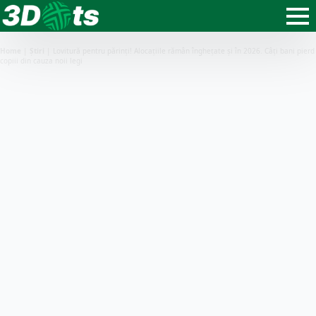
Home
|
Știri
|
Lovitură pentru părinți! Alocațiile rămân înghețate și în 2026. Câți bani pierd
copiii din cauza noii legi