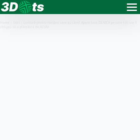
Home
|
Știri
|
Lovitură pentru românii care au câini! Apare taxa ZILNICĂ pe care toți vor fi
obligați să o plătească de ACUM