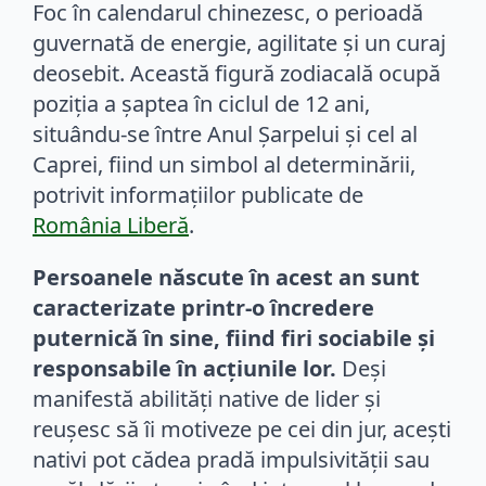
Foc în calendarul chinezesc, o perioadă
guvernată de energie, agilitate și un curaj
deosebit. Această figură zodiacală ocupă
poziția a șaptea în ciclul de 12 ani,
situându-se între Anul Șarpelui și cel al
Caprei, fiind un simbol al determinării,
potrivit informațiilor publicate de
România Liberă
.
Persoanele născute în acest an sunt
caracterizate printr-o încredere
puternică în sine, fiind firi sociabile și
responsabile în acțiunile lor.
Deși
manifestă abilități native de lider și
reușesc să îi motiveze pe cei din jur, acești
nativi pot cădea pradă impulsivității sau