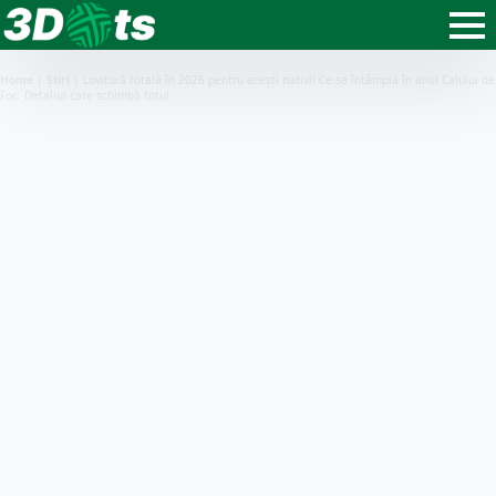
Home
|
Știri
|
Lovitură totală în 2026 pentru acești nativi! Ce se întâmplă în anul Calului de
Foc. Detaliul care schimbă totul