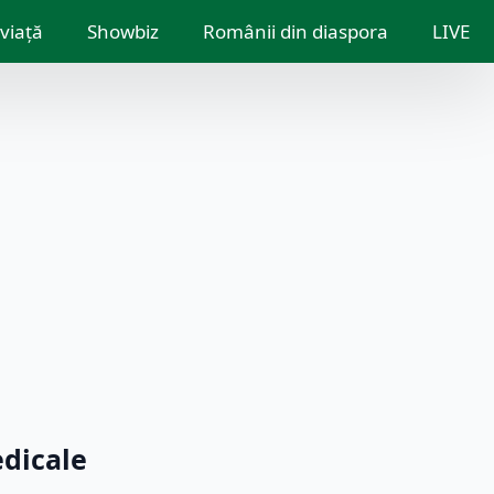
 viață
Showbiz
Românii din diaspora
LIVE
dicale