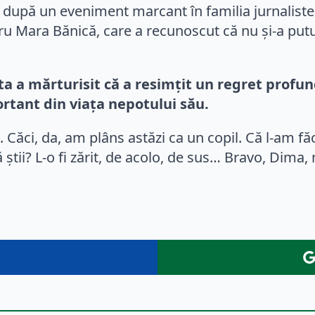
 după un eveniment marcant în familia jurnalistei:
Mara Bănică, care a recunoscut că nu și-a putut s
eta a mărturisit că a resimțit un regret profun
rtant din viața nepotului său.
Căci, da, am plâns astăzi ca un copil. Că l-am fă
să știi? L-o fi zărit, de acolo, de sus… Bravo, Dim