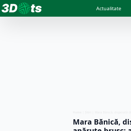
Actualitate
Home
|
Știri
|
Mara Bănică, disperată d
Mara Bănică, di
apărute brusc: 