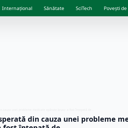
Internațional
Sănătate
SciTech
Povești de
in cauza unei probleme medicale apărute brusc: a fost înțepată de…
sperată din cauza unei probleme me
a fost înțepată de…