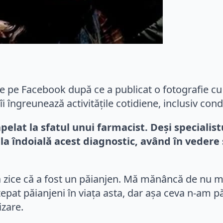
e pe Facebook după ce a publicat o fotografie cu 
 îngreunează activitățile cotidiene, inclusiv cond
apelat la sfatul unui farmacist. Deși specialis
la îndoială acest diagnostic, având în veder
a zice că a fost un păianjen. Mă mănâncă de nu m
țepat păianjeni în viața asta, dar așa ceva n-am p
izare.