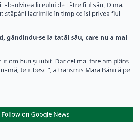
 absolvirea liceului de către fiul său, Dima.
tăpâni lacrimile în timp ce își privea fiul
d, gândindu-se la tatăl său, care nu a mai
cut om bun și iubit. Dar cel mai tare am plâns
a, mamă, te iubesc!”, a transmis Mara Bănică pe
Follow on Google News