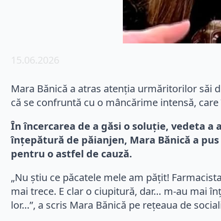
15.06.2026
Mara Bănică a atras atenția urmăritorilor săi d
că se confruntă cu o mâncărime intensă, care îi
În încercarea de a găsi o soluție, vedeta a 
înțepătură de păianjen, Mara Bănică a pus 
pentru o astfel de cauză.
„Nu știu ce păcatele mele am pățit! Farmacist
mai trece. E clar o ciupitură, dar… m-au mai în
lor…”, a scris Mara Bănică pe rețeaua de social