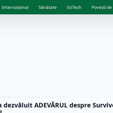
Internațional
Sănătate
SciTech
Povești de
t ADEVĂRUL despre Survivor după ce a bănuit că totul…
a dezvăluit ADEVĂRUL despre Surviv
ul…