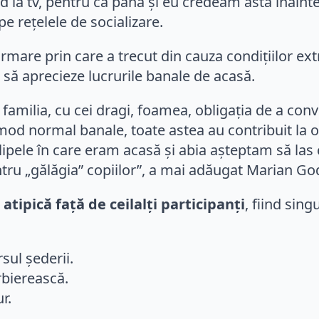
ăd la tv, pentru că până și eu credeam asta înaint
pe rețelele de socializare.
mare prin care a trecut din cauza condițiilor extr
t să aprecieze lucrurile banale de acasă.
u familia, cu cei dragi, foamea, obligația de a con
 în mod normal banale, toate astea au contribuit l
lipele în care eram acasă și abia așteptam să la
pentru „gălăgia” copiilor”, a mai adăugat Marian Go
 atipică față de ceilalți participanți
, fiind sing
sul șederii.
rbierească.
r.