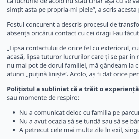
că lucrurile de acolo nu stau chiar așa cu se v
simțit asta pe propria-mi piele”, a scris acesta 
Fostul concurent a descris procesul de transfor
absența oricărui contact cu cei dragi l-au făcu
„Lipsa contactului de orice fel cu exteriorul, c
acasă, lipsa tuturor lucrurilor care ți se par
nu mai pot de dorul familiei, mă gândeam la c
atunci „puțină liniște’. Acolo, aș fi dat orice 
Polițistul a subliniat că a trăit o experiență
sau momente de respiro:
Nu a comunicat deloc cu familia pe parcur
Nu a avut ocazia să se tundă sau să se bă
A petrecut cele mai multe zile în exil, singu