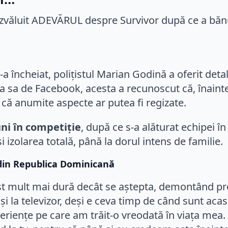
 încheiat, polițistul Marian Godină a oferit detal
a sa de Facebook, acesta a recunoscut că, înaint
 că anumite aspecte ar putea fi regizate.
ni în competiție
, după ce s-a alăturat echipei î
i izolarea totală, până la dorul intens de familie.
 din Republica Dominicană
 fost mult mai dură decât se aștepta, demontând pr
și la televizor, deși e ceva timp de când sunt ac
experiențe pe care am trăit-o vreodată în viața m