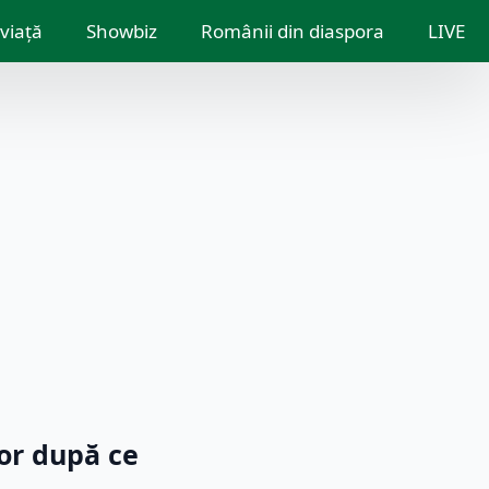
 viață
Showbiz
Românii din diaspora
LIVE
or după ce