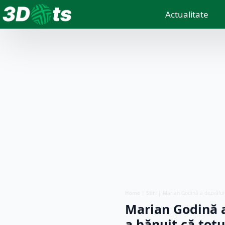
Actualitate
Home
|
Știri
|
Marian Godină a dezvălui
Marian Godină 
a bănuit că tot