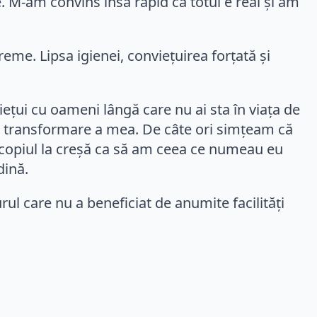
e. M-am convins însă rapid că totul e real și am
eme. Lipsa igienei, conviețuirea forțată și
viețui cu oameni lângă care nu ai sta în viața de
a o transformare a mea. De câte ori simțeam că
s copiul la creșă ca să am ceea ce numeau eu
dină.
urul care nu a beneficiat de anumite facilități