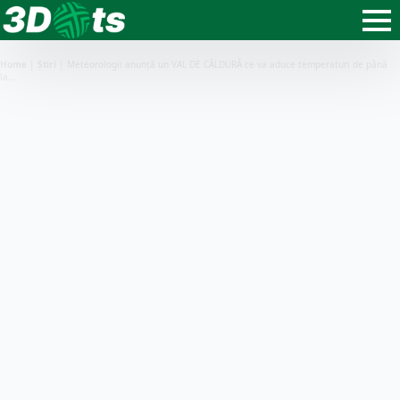
Home
|
Știri
|
Meteorologii anunță un VAL DE CĂLDURĂ ce va aduce temperaturi de până
la…