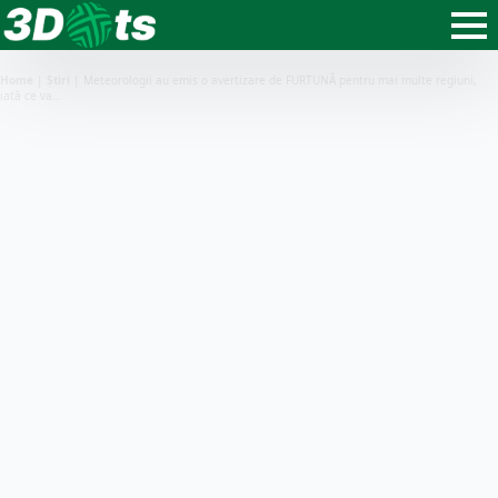
Home
|
Știri
|
Meteorologii au emis o avertizare de FURTUNĂ pentru mai multe regiuni,
iată ce va…