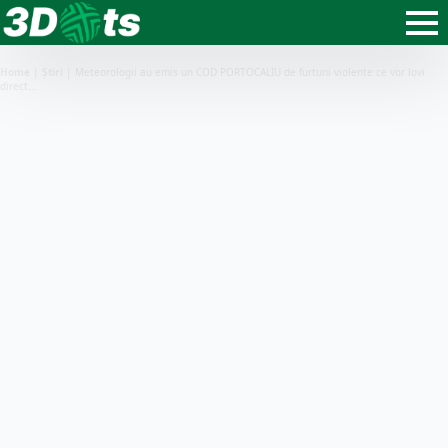
Home
|
Știri
|
Meteorologii au emis un COD PORTOCALIU de furtuni violente ce vor lovi
direct…