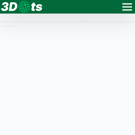
Home
|
Știri
|
Meteorologii avertizează că urmează FURTUNI violente și grindină începând
cu ziua de…