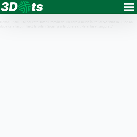
Home
|
Știri
|
Mihai este șoferul român de TIR care a murit în Italia! S-a stins la 39 de ani,
după ce a făcut infarct la volan. Soția își urlă durerea: „Ne-ai lăsat singure…”