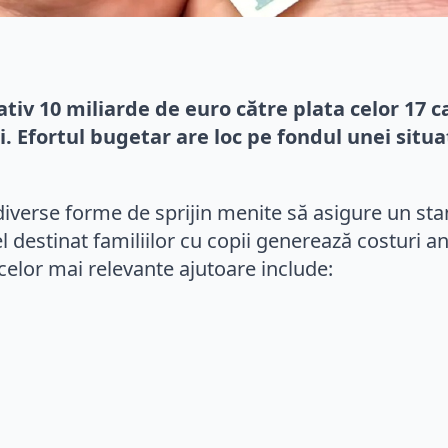
v 10 miliarde de euro către plata celor 17 cat
. Efortul bugetar are loc pe fondul unei situa
 diverse forme de sprijin menite să asigure un sta
el destinat familiilor cu copii generează costuri a
celor mai relevante ajutoare include: