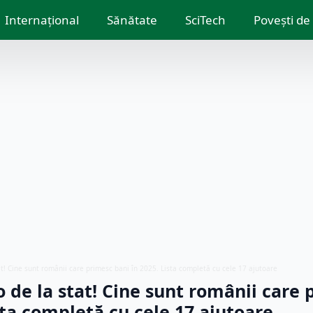
Internațional
Sănătate
SciTech
Povești de
at! Cine sunt românii care primesc bani în 2025. Lista completă cu cele 17 ajutoare
 de la stat! Cine sunt românii care
sta completă cu cele 17 ajutoare