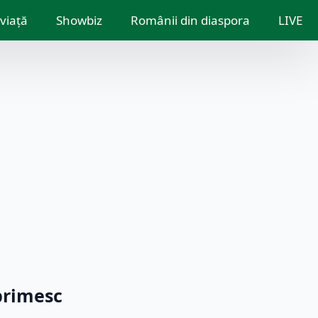
 viață
Showbiz
Românii din diaspora
LIVE
 primesc