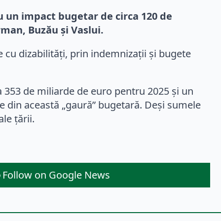
cu un impact bugetar de circa 120 de
rman, Buzău și Vaslui.
cu dizabilități, prin indemnizații și bugete
la 353 de miliarde de euro pentru 2025 și un
ime din această „gaură” bugetară. Deși sumele
e țării.
Follow on Google News