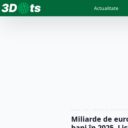
Actualitate
Home
|
Știri
|
Miliarde de euro de la st
Miliarde de euro
bani în 2025. Li