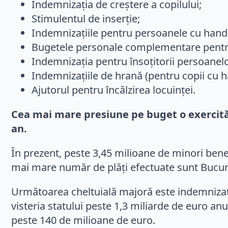
Indemnizația de creștere a copilului;
Stimulentul de inserție;
Indemnizațiile pentru persoanele cu handi
Bugetele personale complementare pentru c
Indemnizația pentru însoțitorii persoanelo
Indemnizațiile de hrană (pentru copii cu 
Ajutorul pentru încălzirea locuinței.
Cea mai mare presiune pe buget o exercită 
an.
În prezent, peste 3,45 milioane de minori benef
mai mare număr de plăți efectuate sunt Bucureș
Următoarea cheltuială majoră este indemnizația
visteria statului peste 1,3 miliarde de euro a
peste 140 de milioane de euro.