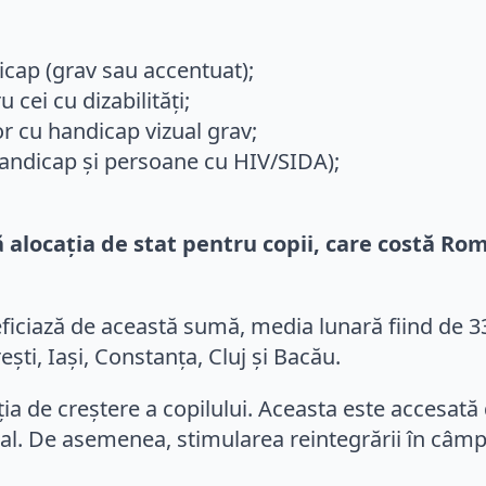
cap (grav sau accentuat);
ei cu dizabilități;
r cu handicap vizual grav;
handicap și persoane cu HIV/SIDA);
alocația de stat pentru copii, care costă Ro
iciază de această sumă, media lunară fiind de 336 d
ti, Iași, Constanța, Cluj și Bacău.
 de creștere a copilului. Aceasta este accesată 
nual. De asemenea, stimularea reintegrării în câmp