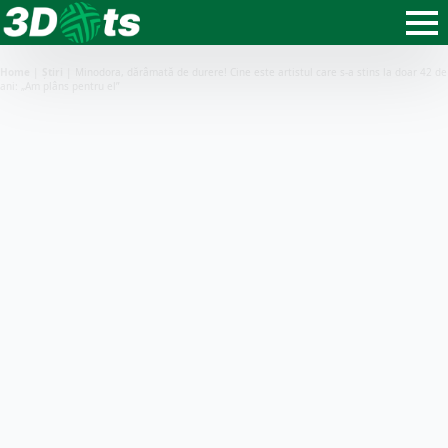
Home
|
Știri
|
Minodora, dărâmată de durere! Cine este artistul care s-a stins la doar 42 de
ani: „Am plâns pentru el”