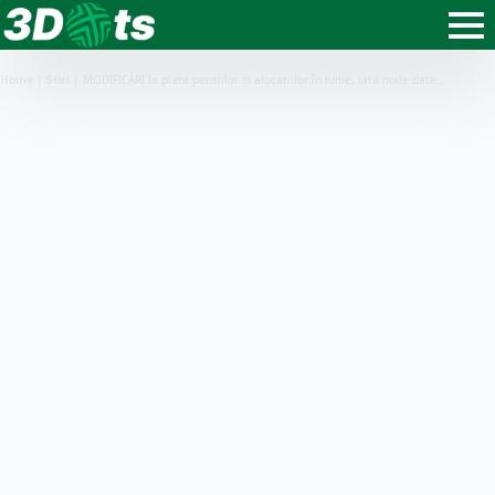
Home
|
Știri
|
MODIFICĂRI la plata pensiilor și alocațiilor în iunie, iată noile date…