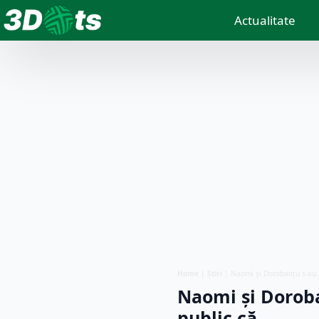
Actualitate
Home
|
Știri
|
Naomi și Dorobanțu s-au 
Naomi și Doroba
public că…