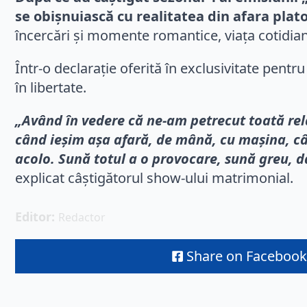
se obișnuiască cu realitatea din afara plato
încercări și momente romantice, viața cotidi
Într-o declarație oferită în exclusivitate pentr
în libertate.
„Având în vedere că ne-am petrecut toată rela
când ieșim așa afară, de mână, cu mașina, cân
acolo. Sună totul a o provocare, sună greu, da
explicat câștigătorul show-ului matrimonial.
Editor: 
Redactor
Share on Facebook