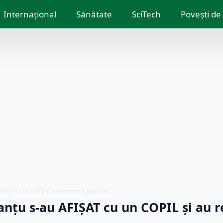
Internațional
Sănătate
SciTech
Povești de
AFIȘAT cu un COPIL și au recunoscut public că…
nțu s-au AFIȘAT cu un COPIL și au 