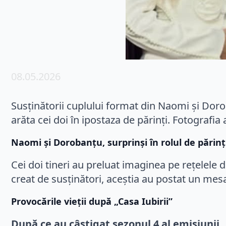
08.05.2026
Susținătorii cuplului format din Naomi și Doro
arăta cei doi în ipostaza de părinți. Fotografia 
Naomi și Dorobanțu, surprinși în rolul de părinț
Cei doi tineri au preluat imaginea pe rețelele d
creat de susținători, aceștia au postat un mesa
Provocările vieții după „Casa Iubirii”
După ce au câștigat sezonul 4 al emisiunii