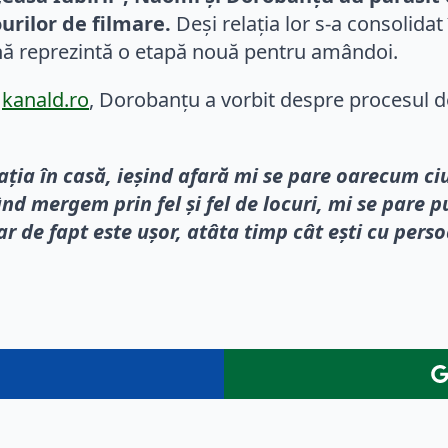
urilor de filmare.
Deși relația lor s-a consolida
ană reprezintă o etapă nouă pentru amândoi.
u
kanald.ro
, Dorobanțu a vorbit despre procesul d
ția în casă, ieșind afară mi se pare oarecum ciu
d mergem prin fel și fel de locuri, mi se pare p
r de fapt este ușor, atâta timp cât ești cu perso