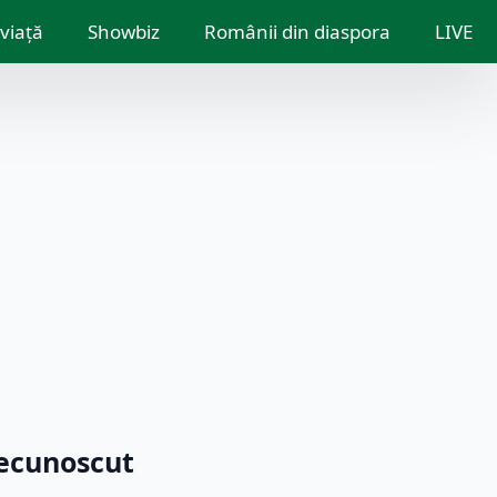
 viață
Showbiz
Românii din diaspora
LIVE
recunoscut