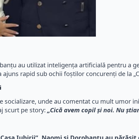
banțu au utilizat inteligența artificială pentru a
a ajuns rapid sub ochii foștilor concurenți de la „C
i
e socializare, unde au comentat cu mult umor iniți
j scurt pe story:
„Cică avem copil și noi. Nu știa
 „Casa Iubirii”, Naomi și Dorobanțu au părăsi