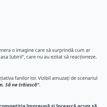
 genera o imagine care să surprindă cum ar
asa Iubirii”, care nu au ezitat să reacționeze.
ativa fanilor lor. Vizibil amuzați de scenariul
m. Să ne trăiască”
.
t competiția împreună și încearcă acum să