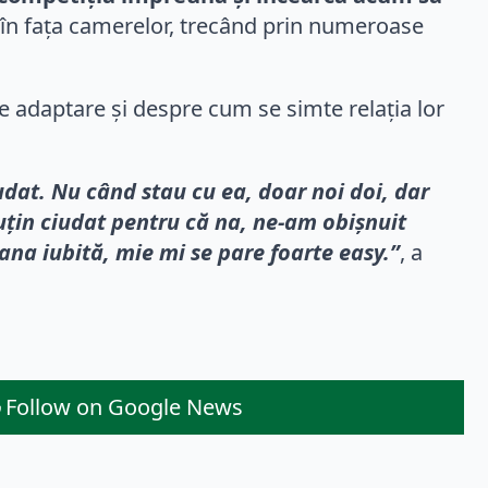
t în fața camerelor, trecând prin numeroase
e adaptare și despre cum se simte relația lor
dat. Nu când stau cu ea, doar noi doi, dar
uțin ciudat pentru că na, ne-am obișnuit
ana iubită, mie mi se pare foarte easy.”
, a
Follow on Google News