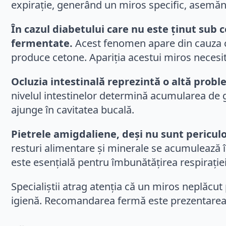
expirație, generând un miros specific, asemăn
În cazul diabetului care nu este ținut sub 
fermentate.
Acest fenomen apare din cauza ce
produce cetone. Apariția acestui miros necesi
Ocluzia intestinală reprezintă o altă probl
nivelul intestinelor determină acumularea de ga
ajunge în cavitatea bucală.
Pietrele amigdaliene, deși nu sunt periculo
resturi alimentare și minerale se acumulează î
este esențială pentru îmbunătățirea respirației
Specialiștii atrag atenția că un miros neplăcu
igienă. Recomandarea fermă este prezentarea 