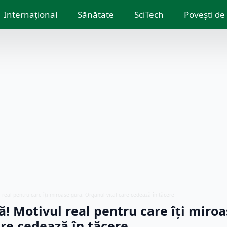
Internațional
Sănătate
SciTech
Povești de
 real pentru care îți miroase gura. Organul vital care cedează în tăcere
ă! Motivul real pentru care îți miroa
are cedează în tăcere