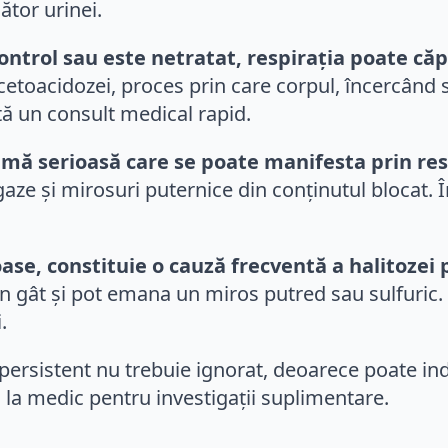
ător urinei.
control sau este netratat, respirația poate c
toacidozei, proces prin care corpul, încercând 
tă un consult medical rapid.
emă serioasă care se poate manifesta prin res
ze și mirosuri puternice din conținutul blocat. Î
ase, constituie o cauză frecventă a halitozei 
n gât și pot emana un miros putred sau sulfuric.
.
t persistent nu trebuie ignorat, deoarece poate i
la medic pentru investigații suplimentare.