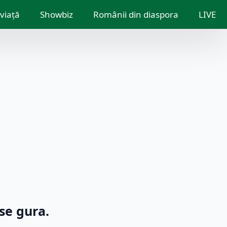
 viață
Showbiz
Românii din diaspora
LIVE
se gura.