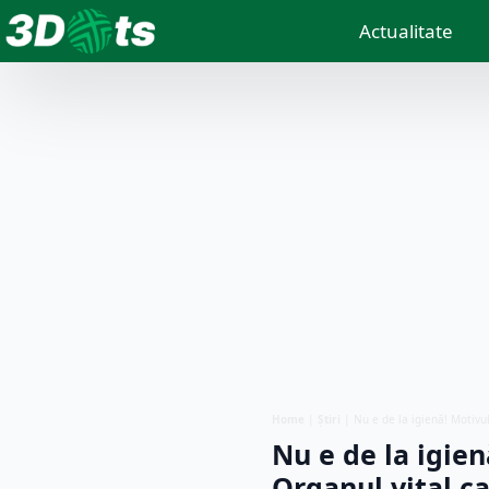
Actualitate
Home
|
Știri
|
Nu e de la igienă! Motivul
Nu e de la igien
Organul vital c