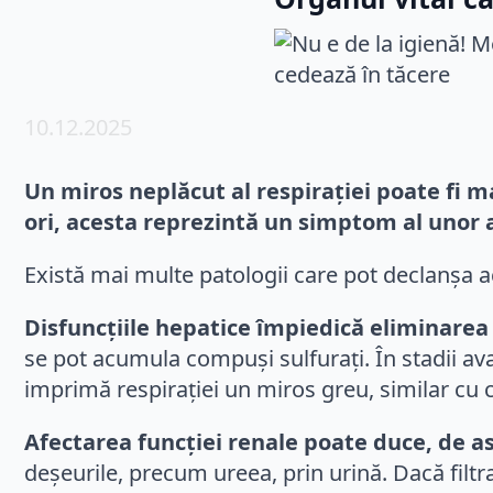
10.12.2025
Un miros neplăcut al respirației poate fi m
ori, acesta reprezintă un simptom al unor 
Există mai multe patologii care pot declanșa a
Disfuncțiile hepatice împiedică eliminarea 
se pot acumula compuși sulfurați. În stadii av
imprimă respirației un miros greu, similar cu c
Afectarea funcției renale poate duce, de as
deșeurile, precum ureea, prin urină. Dacă filtr