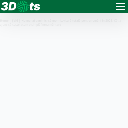
Home
|
Știri
|
Nu mai ai bani nici să mori! Lovitură totală pentru români în 2026. Cât a
ajuns să coste acum o simplă înmormântare