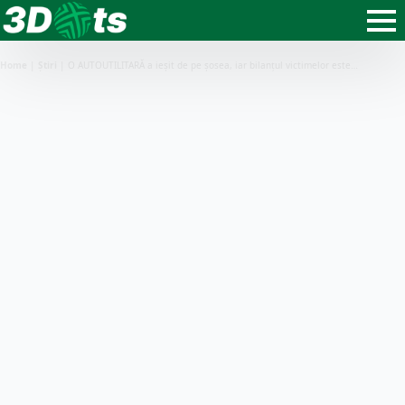
Home
|
Știri
|
O AUTOUTILITARĂ a ieșit de pe șosea, iar bilanțul victimelor este…