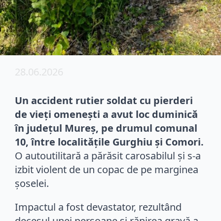
28.06.2026
Un accident rutier soldat cu pierderi
de vieți omenești a avut loc duminică
în județul Mureș, pe drumul comunal
10, între localitățile Gurghiu și Comori.
O autoutilitară a părăsit carosabilul și s-a
izbit violent de un copac de pe marginea
șoselei.
Impactul a fost devastator, rezultând
decesul unei persoane și rănirea gravă a