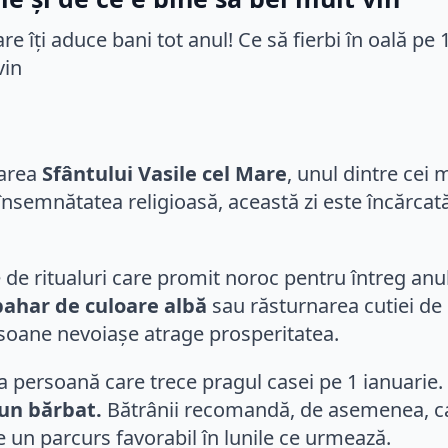
oarea
Sfântului Vasile cel Mare
, unul dintre cei 
semnătatea religioasă, această zi este încărcată 
ie de ritualuri care promit noroc pentru întreg an
pahar de culoare albă
sau răsturnarea cutiei de 
soane nevoiașe atrage prosperitatea.
ma persoană care trece pragul casei pe 1 ianuarie.
 un bărbat.
Bătrânii recomandă, de asemenea, ca 
 un parcurs favorabil în lunile ce urmează.