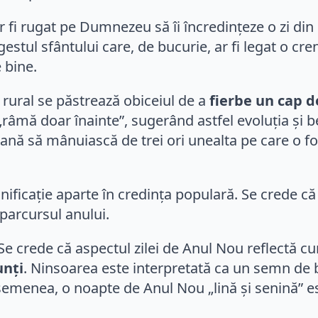
r fi rugat pe Dumnezeu să îi încredințeze o zi din 
estul sfântului care, de bucurie, ar fi legat o cre
 bine.
 rural se păstrează obiceiul de a
fierbe un cap d
râmă doar înainte”, sugerând astfel evoluția și 
 să mânuiască de trei ori unealta pe care o folose
nificație aparte în credința populară. Se crede c
 parcursul anului.
. Se crede că aspectul zilei de Anul Nou reflectă c
unți
. Ninsoarea este interpretată ca un semn de b
 asemenea, o noapte de Anul Nou „lină și senină” 