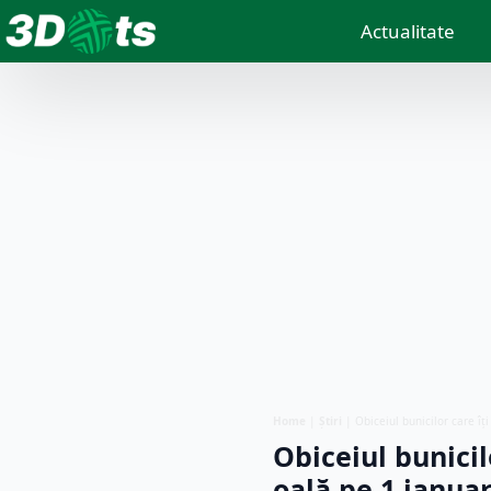
Actualitate
Home
|
Știri
|
Obiceiul bunicilor care îți
Obiceiul bunicil
oală pe 1 ianuar