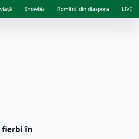
 viață
Showbiz
Românii din diaspora
LIVE
fierbi în