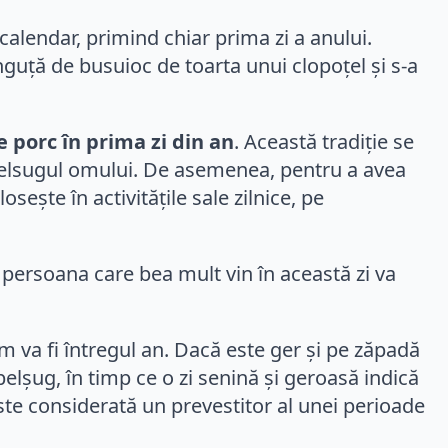
calendar, primind chiar prima zi a anului.
nguță de busuioc de toarta unui clopoțel și s-a
e porc în prima zi din an
. Această tradiție se
belsugul omului. De asemenea, pentru a avea
ște în activitățile sale zilnice, pe
ă persoana care bea mult vin în această zi va
um va fi întregul an. Dacă este ger și pe zăpadă
elșug, în timp ce o zi senină și geroasă indică
este considerată un prevestitor al unei perioade