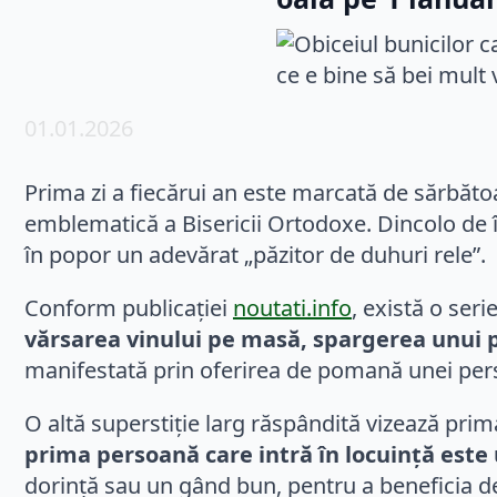
01.01.2026
Prima zi a fiecărui an este marcată de sărbăt
emblematică a Bisericii Ortodoxe. Dincolo de în
în popor un adevărat „păzitor de duhuri rele”.
Conform publicației
noutati.info
, există o ser
vărsarea vinului pe masă, spargerea unui 
manifestată prin oferirea de pomană unei per
O altă superstiție larg răspândită vizează pri
prima persoană care intră în locuință este
dorință sau un gând bun, pentru a beneficia de