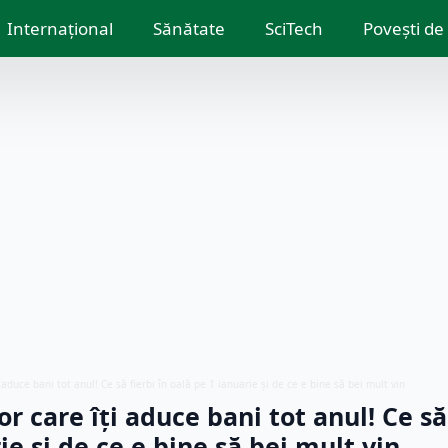
Internațional
Sănătate
SciTech
Povești de
 aduce bani tot anul! Ce să fierbi în oală pe 1 ianuarie și de ce e bine să bei mult vin
or care îți aduce bani tot anul! Ce să 
ie și de ce e bine să bei mult vin