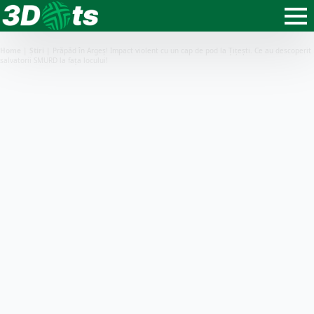
Home
|
Știri
|
Prăpăd în Argeș! Impact violent cu un cap de pod la Țițești. Ce au descoperit
salvatorii SMURD la fața locului!