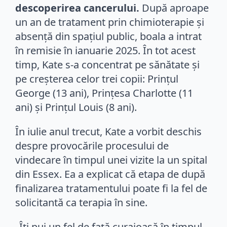
descoperirea cancerului.
După aproape
un an de tratament prin chimioterapie și
absență din spațiul public, boala a intrat
în remisie în ianuarie 2025. În tot acest
timp, Kate s-a concentrat pe sănătate și
pe creșterea celor trei copii: Prințul
George (13 ani), Prințesa Charlotte (11
ani) și Prințul Louis (8 ani).
În iulie anul trecut, Kate a vorbit deschis
despre provocările procesului de
vindecare în timpul unei vizite la un spital
din Essex. Ea a explicat că etapa de după
finalizarea tratamentului poate fi la fel de
solicitantă ca terapia în sine.
„Îți pui un fel de față curajoasă în timpul