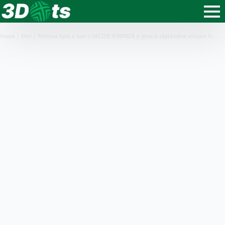
Home
|
Știri
|
Prințesa Kate a luat o DECIZIE SURPRIZĂ și pleacă săptămâna viitoare în…