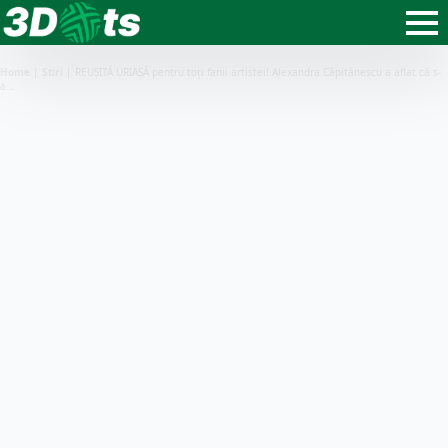
Home
|
Știri
|
REUȘITĂ URIAȘĂ pentru toți fanii artistei! Alexandra Căpitănescu a aflat că s-
a…