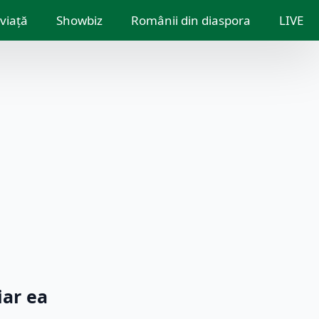
 viață
Showbiz
Românii din diaspora
LIVE
iar ea