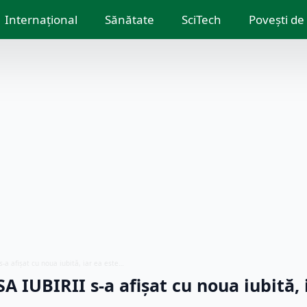
Internațional
Sănătate
SciTech
Povești de
s-a afișat cu noua iubită, iar ea este…
A IUBIRII s-a afișat cu noua iubită, 