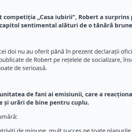
ompetiția „Casa iubirii”, Robert a surprins pu
 capitol sentimental alături de o tânără bru
 cei doi nu au oferit până în prezent declarații ofi
publicate de Robert pe rețelele de socializare, în
 poate de serioasă.
nitatea de fani ai emisiunii, care a reacțion
e și urări de bine pentru cuplu.
numără:
viți de minune, mult succes pe toate planurile, să