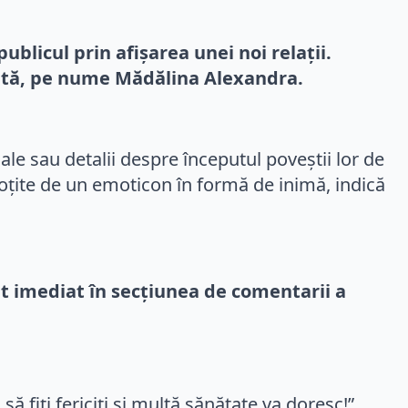
blicul prin afișarea unei noi relații.
netă, pe nume Mădălina Alexandra.
ciale sau detalii despre începutul poveștii lor de
soțite de un emoticon în formă de inimă, indică
at imediat în secțiunea de comentarii a
 fiți fericiți și multă sănătate va doresc!”