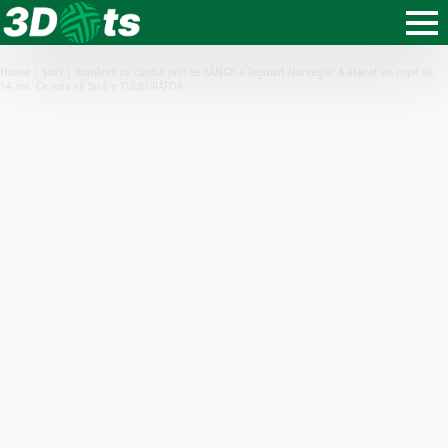
Home
|
Știri
|
Românul cu cuțitul plin de SÂNGE a îngrozit Norvegia! A atacat un copil de
14 ani. Ce voia să facă e TULBURĂTOR