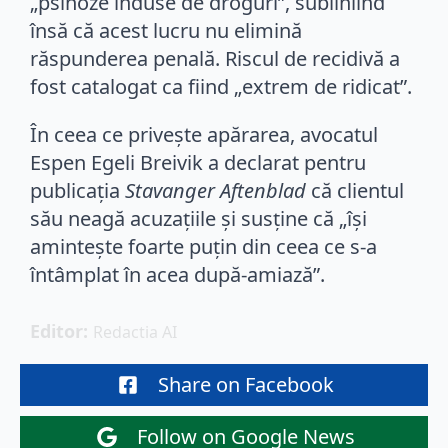
„psihoze induse de droguri”, subliniind
însă că acest lucru nu elimină
răspunderea penală. Riscul de recidivă a
fost catalogat ca fiind „extrem de ridicat”.
În ceea ce privește apărarea, avocatul
Espen Egeli Breivik a declarat pentru
publicația
Stavanger Aftenblad
că clientul
său neagă acuzațiile și susține că „își
amintește foarte puțin din ceea ce s-a
întâmplat în acea după-amiază”.
Editor: 
Redactia AI
Share on Facebook
Follow on Google News