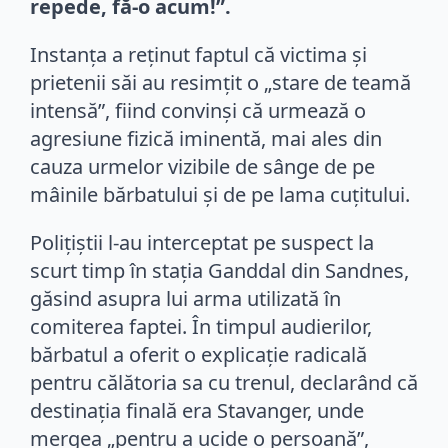
repede, fă-o acum!”.
Instanța a reținut faptul că victima și
prietenii săi au resimțit o „stare de teamă
intensă”, fiind convinși că urmează o
agresiune fizică iminentă, mai ales din
cauza urmelor vizibile de sânge de pe
mâinile bărbatului și de pe lama cuțitului.
Polițiștii l-au interceptat pe suspect la
scurt timp în stația Ganddal din Sandnes,
găsind asupra lui arma utilizată în
comiterea faptei. În timpul audierilor,
bărbatul a oferit o explicație radicală
pentru călătoria sa cu trenul, declarând că
destinația finală era Stavanger, unde
mergea „pentru a ucide o persoană”,