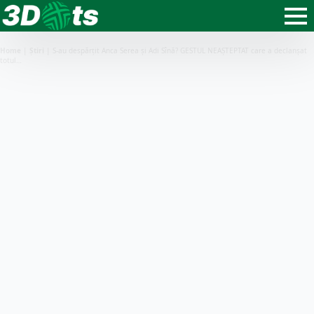
Home
|
Știri
|
S-au despărțit Anca Serea și Adi Sînă? GESTUL NEAȘTEPTAT care a declanșat
totul…