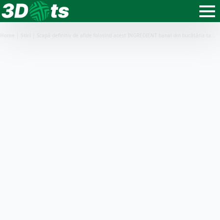
Home
|
Știri
|
Scapă definitiv de afide folosind acest INGREDIENT banal din bucătăria ta…