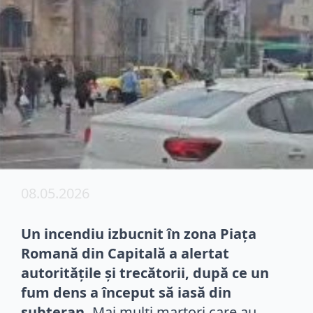
08.05.2026
Un incendiu izbucnit în zona Piața
Romană din Capitală a alertat
autoritățile și trecătorii, după ce un
fum dens a început să iasă din
subteran.
Mai mulți martori care au