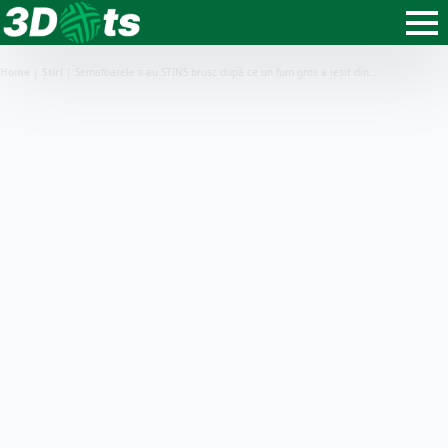
Home
|
Știri
|
Semafoarele s-au STINS brusc după ce un fum gros a ieșit din…