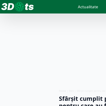
Actualitate
Home
|
Știri
|
Sfârșit cumplit pentru doi
Sfârșit cumplit 
pentru care au f