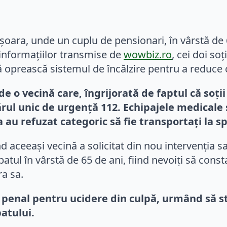
șoara, unde un cuplu de pensionari, în vârstă de 65
 informațiilor transmise de
wowbiz.ro
, cei doi soț
ă oprească sistemul de încălzire pentru a reduce c
de o vecină care, îngrijorată de faptul că soț
ărul unic de urgență 112. Echipajele medicale 
știa au refuzat categoric să fie transportați l
 aceeași vecină a solicitat din nou intervenția salv
tul în vârstă de 65 de ani, fiind nevoiți să const
ra sa.
r penal pentru ucidere din culpă, urmând să 
atului.