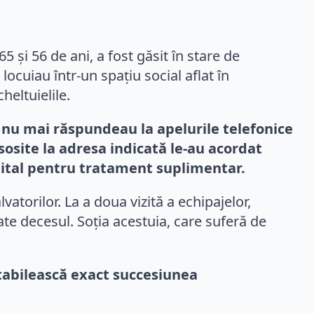
 și 56 de ani, a fost găsit în stare de
i locuiau într-un spațiu social aflat în
heltuielile.
ii nu mai răspundeau la apelurile telefonice
sosite la adresa indicată le-au acordat
a spital pentru tratament suplimentar.
atorilor. La a doua vizită a echipajelor,
ate decesul. Soția acestuia, care suferă de
stabilească exact succesiunea