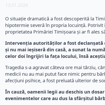
13.01.2026
O situație dramatică a fost descoperită la Timi
hipotermie severă în propria locuință. Potrivit
proprietatea Primăriei Timișoara și ar fi ales s
Intervenția autorităților a fost declanșată 
și nu mai ieșiseră din casă, a sunat la num
celor doi îngrijiri la fața locului, însă ace
Tragedia s-a agravat câteva ore mai târziu, când
medicii nu au mai putut face nimic pentru bărba
afecțiuni psihice, a fost preluată ulterior de so
În cauză, oamenii legii au deschis un dosa
evenimentelor care au dus la sfârșitul bărb