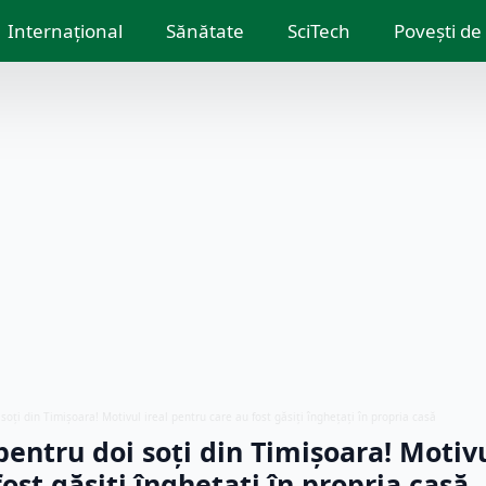
Internațional
Sănătate
SciTech
Povești de
 soți din Timișoara! Motivul ireal pentru care au fost găsiți înghețați în propria casă
pentru doi soți din Timișoara! Motivu
ost găsiți înghețați în propria casă