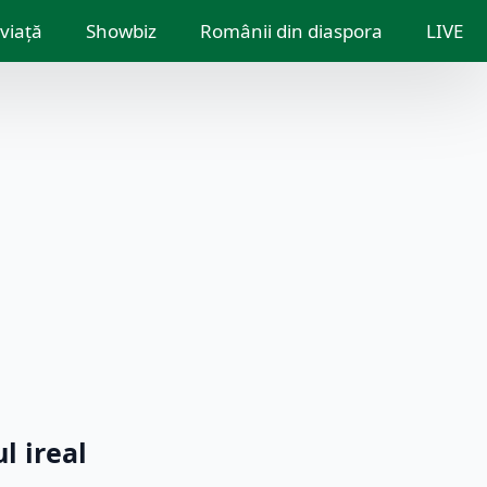
 viață
Showbiz
Românii din diaspora
LIVE
l ireal