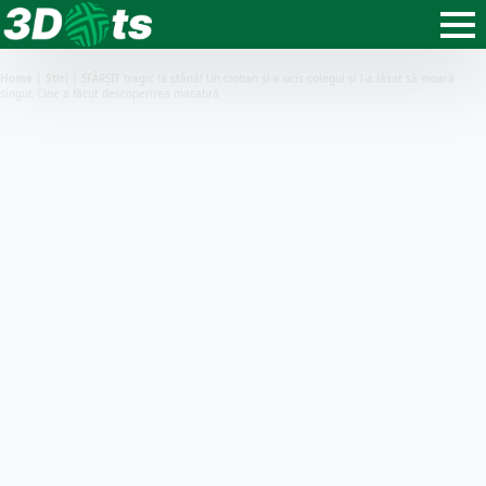
Home
|
Știri
|
SFÂRȘIT tragic la stână! Un cioban și-a ucis colegul și l-a lăsat să moară
singur. Cine a făcut descoperirea macabră