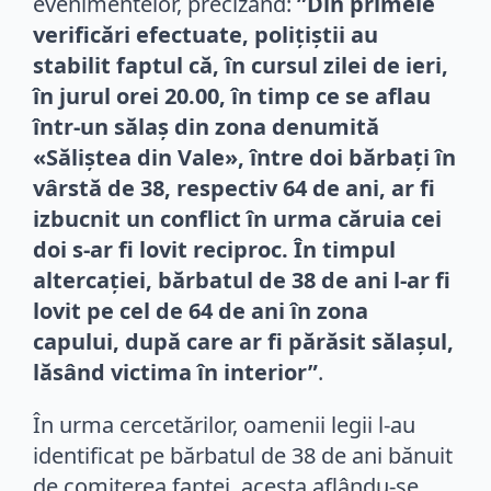
evenimentelor, precizând:
”Din primele
verificări efectuate, poliţiştii au
stabilit faptul că, în cursul zilei de ieri,
în jurul orei 20.00, în timp ce se aflau
într-un sălaş din zona denumită
«Săliştea din Vale», între doi bărbaţi în
vârstă de 38, respectiv 64 de ani, ar fi
izbucnit un conflict în urma căruia cei
doi s-ar fi lovit reciproc. În timpul
altercaţiei, bărbatul de 38 de ani l-ar fi
lovit pe cel de 64 de ani în zona
capului, după care ar fi părăsit sălaşul,
lăsând victima în interior”
.
În urma cercetărilor, oamenii legii l-au
identificat pe bărbatul de 38 de ani bănuit
de comiterea faptei, acesta aflându-se