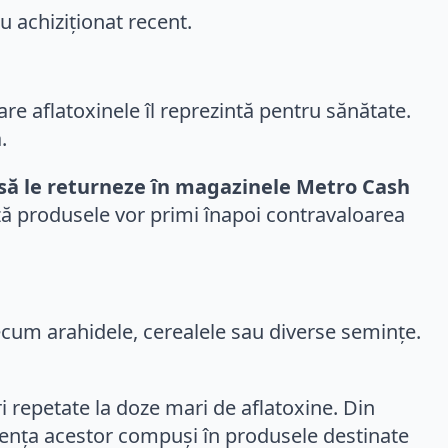
u achiziționat recent.
re aflatoxinele îl reprezintă pentru sănătate.
.
 să le returneze în magazinele Metro Cash
ză produsele vor primi înapoi contravaloarea
ecum arahidele, cerealele sau diverse semințe.
ri repetate la doze mari de aflatoxine. Din
zența acestor compuși în produsele destinate