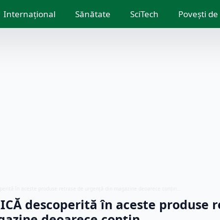
Internațional
Sănătate
SciTech
Povești de
rită în aceste produse retrase de urgență din magazine deoarece conțin…
CĂ descoperită în aceste produse r
gazine deoarece conțin…