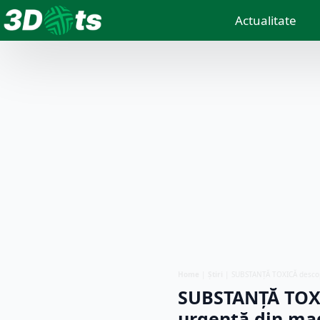
Actualitate
Home
|
Știri
|
SUBSTANȚĂ TOXICĂ descope
SUBSTANȚĂ TOXI
urgență din ma