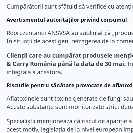
Cumpărătorii sunt sfătuiți să verifice cu atenț
Avertismentul autorităților privind consumul
Reprezentanții ANSVSA au subliniat că „produse
În situații de acest gen, retragerea de la com
Clienții care au cumpărat produsele mențio
& Carry România până la data de 30 mai.
In
integrală a acestora.
Riscurile pentru sănătate provocate de aflatox
Aflatoxinele sunt toxine generate de fungi sa
Aceste substanțe sunt monitorizate strict deoar
Specialiștii menționează că riscul de apariție 
acest motiv, legislația de la nivel european 