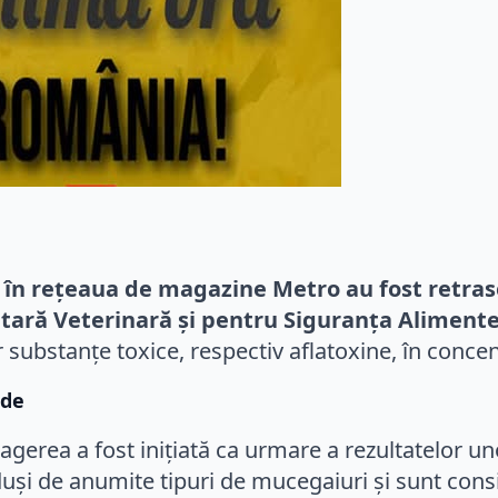
 în rețeaua de magazine Metro au fost retras
itară Veterinară și pentru Siguranța Aliment
 substanțe toxice, respectiv aflatoxine, în concen
ide
ragerea a fost inițiată ca urmare a rezultatelor 
uși de anumite tipuri de mucegaiuri și sunt consi