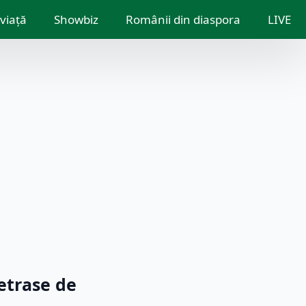
 viață
Showbiz
Românii din diaspora
LIVE
etrase de