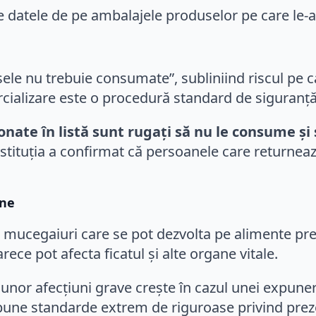
ie datele de pe ambalajele produselor pe care le-a
le nu trebuie consumate”, subliniind riscul pe ca
ercializare este o procedură standard de siguranță
nate în listă sunt rugați să nu le consume și
stituția a confirmat că persoanele care returnea
ine
u mucegaiuri care se pot dezvolta pe alimente pr
ece pot afecta ficatul și alte organe vitale.
a unor afecțiuni grave crește în cazul unei expune
impune standarde extrem de riguroase privind pre