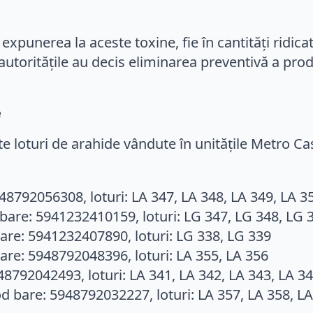
expunerea la aceste toxine, fie în cantități ridic
utoritățile au decis eliminarea preventivă a produ
e
 loturi de arahide vândute în unitățile Metro Ca
948792056308, loturi: LA 347, LA 348, LA 349, LA 3
 bare: 5941232410159, loturi: LG 347, LG 348, LG 
bare: 5941232407890, loturi: LG 338, LG 339
bare: 5948792048396, loturi: LA 355, LA 356
8792042493, loturi: LA 341, LA 342, LA 343, LA 34
od bare: 5948792032227, loturi: LA 357, LA 358, L