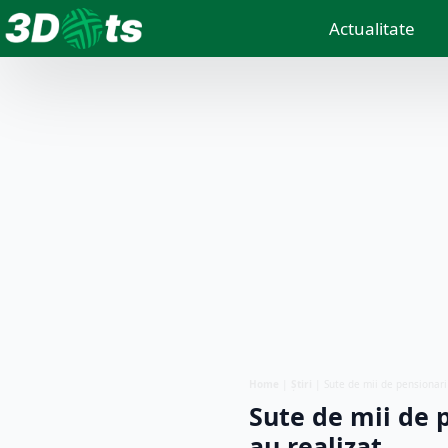
Actualitate
Home
|
Știri
|
Sute de mii de pensionar
Sute de mii de 
au realizat…