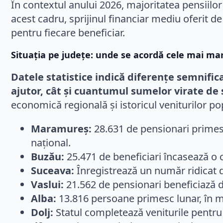
În contextul anului 2026, majoritatea pensiilor 
acest cadru, sprijinul financiar mediu oferit d
pentru fiecare beneficiar.
Situația pe județe: unde se acordă cele mai ma
Datele statistice indică diferențe semnific
ajutor, cât și cuantumul sumelor virate de 
economică regională și istoricul veniturilor pop
Maramureș:
28.631 de pensionari primesc
național.
Buzău:
25.471 de beneficiari încasează o 
Suceava:
Înregistrează un număr ridicat de
Vaslui:
21.562 de pensionari beneficiază 
Alba:
13.816 persoane primesc lunar, în m
Dolj:
Statul completează veniturile pentru