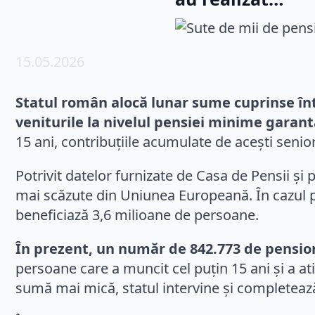
15.05.2026
Statul român alocă lunar sume cuprinse într
veniturile la nivelul pensiei minime garant
15 ani, contribuțiile acumulate de acești seniori
Potrivit datelor furnizate de Casa de Pensii ș
mai scăzute din Uniunea Europeană. În cazul pe
beneficiază 3,6 milioane de persoane.
În prezent, un număr de 842.773 de pension
persoane care a muncit cel puțin 15 ani și a ati
sumă mai mică, statul intervine și completează 