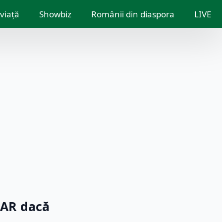
 viață
Showbiz
Românii din diaspora
LIVE
NAR dacă