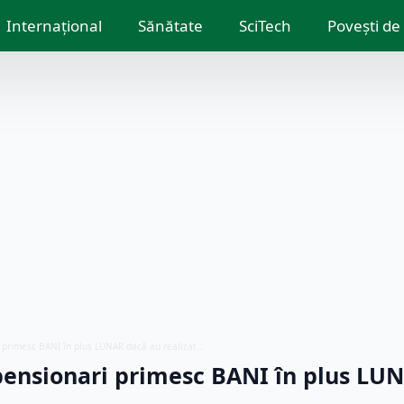
Internațional
Sănătate
SciTech
Povești de
i primesc BANI în plus LUNAR dacă au realizat…
pensionari primesc BANI în plus LU