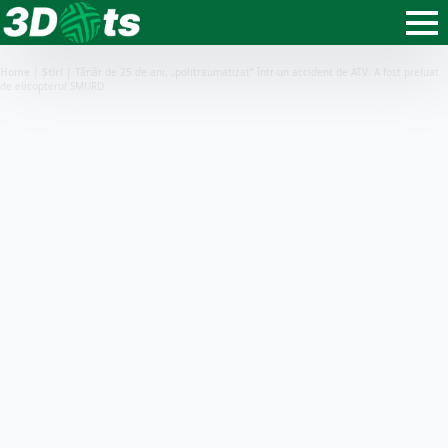
Home
|
Știri
|
Tânăr de 25 de ani, „politraumatizat” într-un accident de ATV. A fost preluat
de elicopterul SMURD