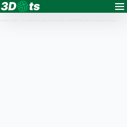
Home
|
Știri
|
Te trezești cu gura uscată? Iată ce AFECȚIUNI grave ar putea ascunde…