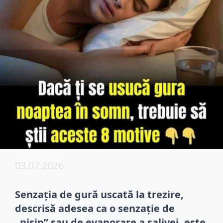
03.07.2026
Senzația de gură uscată la trezire,
descrisă adesea ca o senzație de
„nisip” sau de evaporare a salivei, este