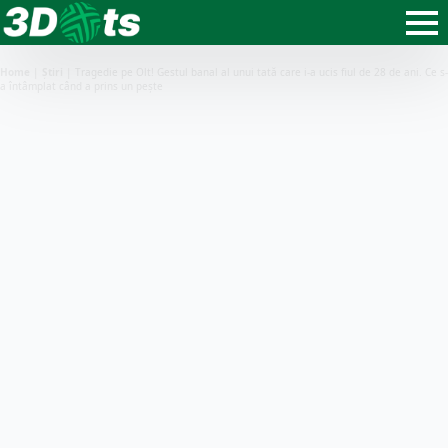
Home
|
Știri
|
Tragedie pe Olt! Gestul banal al unui tată care i-a ucis fiul de 28 de ani. Ce s-
a întâmplat când a prins un pește