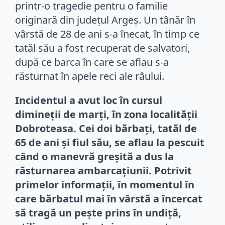
printr-o tragedie pentru o familie
originară din județul Argeș. Un tânăr în
vârstă de 28 de ani s-a înecat, în timp ce
tatăl său a fost recuperat de salvatori,
după ce barca în care se aflau s-a
răsturnat în apele reci ale râului.
Incidentul a avut loc în cursul
dimineții de marți, în zona localității
Dobroteasa. Cei doi bărbați, tatăl de
65 de ani și fiul său, se aflau la pescuit
când o manevră greșită a dus la
răsturnarea ambarcațiunii. Potrivit
primelor informații, în momentul în
care bărbatul mai în vârstă a încercat
să tragă un pește prins în undiță,