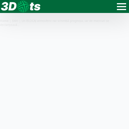
Home
|
Știri
|
Un BLOCAJ atmosferic rar schimbă prognoza, iar de miercuri se
declanșează…