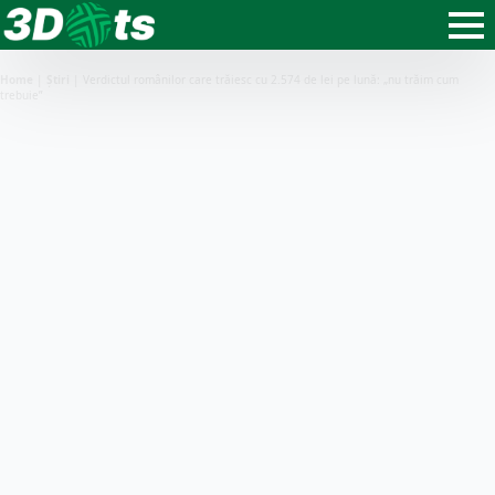
Home
|
Știri
|
Verdictul românilor care trăiesc cu 2.574 de lei pe lună: „nu trăim cum
trebuie”