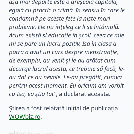
așa mai departe este o greșeală capitală,
egală cu practic o crimă, în sensul în care le
condamnă pe aceste fete la niște mari
probleme. Ele nu înțeleg ce li se întâmplă.
Acum există și educație în școli, ceea ce mie
mi se pare un lucru pozitiv. Isa în clasa a
patra a avut un curs despre menstruație,
de exemplu, au venit și le-au arătat cum
decurge lucrul acesta, ce trebuie să facă, le-
au dat ce au nevoie. Le-au pregătit, cumva,
pentru acest moment. Eu oricum am vorbit
cu Isa, ea știa tot”
, a declarat aceasta.
Știrea a fost relatată inițial de publicația
WOWbiz.ro
.
Editor: 
Redactia AI