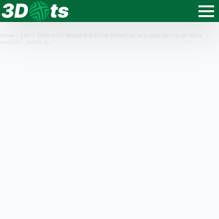
Home
|
Știri
|
Veste tristă despre fiica Oanei Roman! De ce a ajuns din nou pe mâna
medicilor: „Suferă de…”