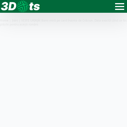
Home
|
Știri
|
VESTE URIAȘĂ! Banii intră pe card înainte de Crăciun. Data exactă când se fac
plățile pentru acești români