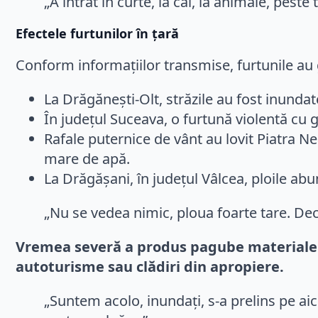
„A intrat în curte, la cai, la animale, peste
Efectele furtunilor în țară
Conform informațiilor transmise, furtunile au
La Drăgănești-Olt, străzile au fost inunda
În județul Suceava, o furtună violentă cu 
Rafale puternice de vânt au lovit Piatra N
mare de apă.
La Drăgășani, în județul Vâlcea, ploile abu
„Nu se vedea nimic, ploua foarte tare. Dec
Vremea severă a produs pagube materiale s
autoturisme sau clădiri din apropiere.
„Suntem acolo, inundați, s-a prelins pe aici