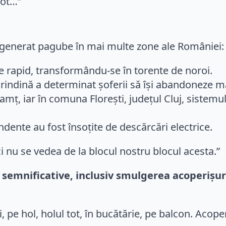
 tot…”
 generat pagube în mai multe zone ale României:
te rapid, transformându-se în torente de noroi.
grindină a determinat șoferii să își abandoneze m
eamț, iar în comuna Florești, județul Cluj, sistem
ndente au fost însoțite de descărcări electrice.
i nu se vedea de la blocul nostru blocul acesta.”
emnificative, inclusiv smulgerea acoperișuril
, pe hol, holul tot, în bucătărie, pe balcon. Acope