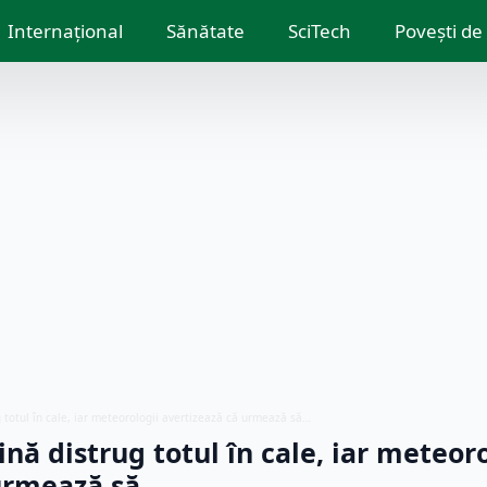
Internațional
Sănătate
SciTech
Povești de
g totul în cale, iar meteorologii avertizează că urmează să…
ină distrug totul în cale, iar meteoro
 urmează să…