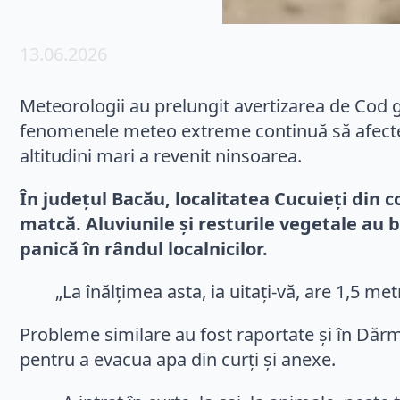
13.06.2026
Meteorologii au prelungit avertizarea de Cod ga
fenomenele meteo extreme continuă să afecteze 
altitudini mari a revenit ninsoarea.
În județul Bacău, localitatea Cucuieți din 
matcă. Aluviunile și resturile vegetale au 
panică în rândul localnicilor.
„La înălțimea asta, ia uitați-vă, are 1,5 metr
Probleme similare au fost raportate și în Dă
pentru a evacua apa din curți și anexe.