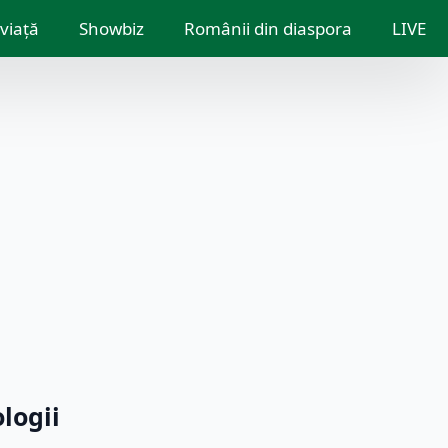
 viață
Showbiz
Românii din diaspora
LIVE
logii