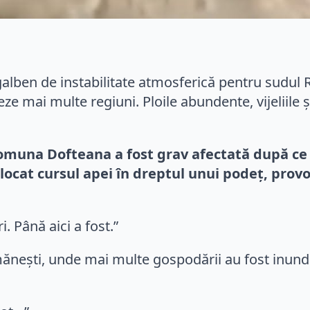
lben de instabilitate atmosferică pentru sudul Ro
mai multe regiuni. Ploile abundente, vijeliile și
comuna Dofteana a fost grav afectată după ce u
blocat cursul apei în dreptul unui podeț, pro
i. Până aici a fost.”
rmănești, unde mai multe gospodării au fost inun