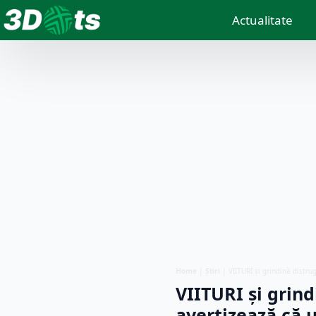
Actualitate
Home
|
Știri
|
VIITURI și grindină distru
VIITURI și grind
avertizează că