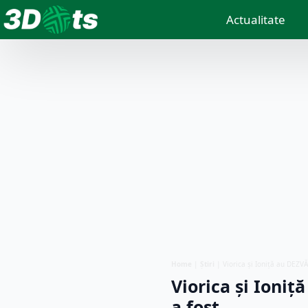
Actualitate
Home
|
Știri
|
Viorica și Ioniță au DEZV
Viorica și Ioni
a fost…