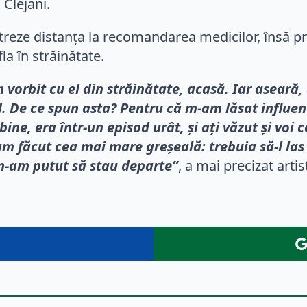
 Clejani.
reze distanța la recomandarea medicilor, însă pr
fla în străinătate.
 vorbit cu el din străinătate, acasă. Iar aseară, 
. De ce spun asta? Pentru că m-am lăsat influenț
ne, era într-un episod urât, și ați văzut și voi c
m făcut cea mai mare greșeală: trebuia să-l las
 n-am putut să stau departe”
, a mai precizat artis