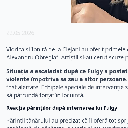
22.05.2026
Viorica și Ioniță de la Clejani au oferit primele e
Alexandru Obregia”. Artiștii și-au cerut scuze 
Situația a escaladat după ce Fulgy a postat
violente împotriva sa sau a altor persoane.
fost alertate. Echipele speciale de intervenție s
să pătrundă forțat în locuință.
Reacția părinților după internarea lui Fulgy
Părinții tânărului au precizat că îi oferă tot spr