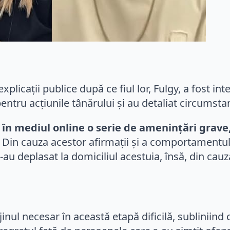
xplicații publice după ce fiul lor, Fulgy, a fost inte
pentru acțiunile tânărului și au detaliat circums
 în mediul online o serie de amenințări grave
Din cauza acestor afirmații și a comportamentului
-au deplasat la domiciliul acestuia, însă, din cauza
ijinul necesar în această etapă dificilă, subliniind