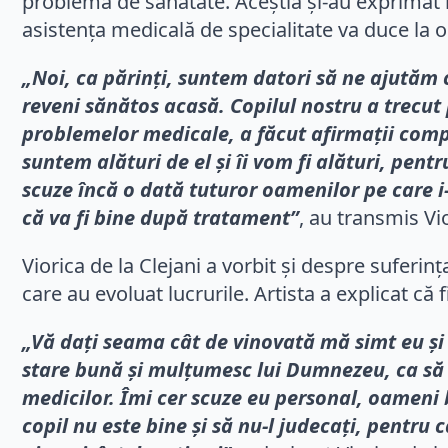
problemă de sănătate. Aceștia și-au exprimat re
asistența medicală de specialitate va duce la o 
„Noi, ca părinți, suntem datori să ne ajutăm c
reveni sănătos acasă. Copilul nostru a trecut 
problemelor medicale, a făcut afirmații compl
suntem alături de el și îi vom fi alături, pe
scuze încă o dată tuturor oamenilor pe care i-a
că va fi bine după tratament”
, au transmis Vio
Viorica de la Clejani a vorbit și despre sufer
care au evoluat lucrurile. Artista a explicat că 
„Vă dați seama cât de vinovată mă simt eu și c
stare bună și mulțumesc lui Dumnezeu, ca să v
medicilor. Îmi cer scuze eu personal, oameni b
copil nu este bine și să nu-l judecați, pentru 