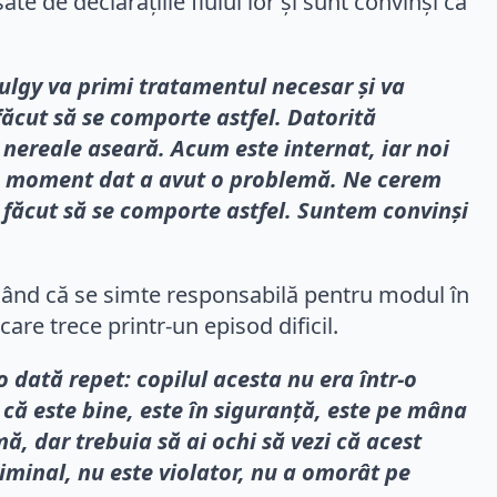
e de declarațiile fiului lor și sunt convinși că
Fulgy va primi tratamentul necesar și va
făcut să se comporte astfel. Datorită
 nereale aseară. Acum este internat, iar noi
a un moment dat a avut o problemă. Ne cerem
-a făcut să se comporte astfel. Suntem convinși
onând că se simte responsabilă pentru modul în
care trece printr-un episod dificil.
o dată repet: copilul acesta nu era într-o
că este bine, este în siguranță, este pe mâna
ă, dar trebuia să ai ochi să vezi că acest
criminal, nu este violator, nu a omorât pe