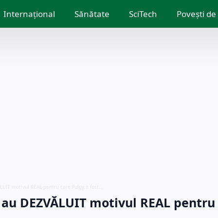
Internațional
Sănătate
SciTech
Povești de
ĂLUIT motivul REAL pentru care Fulgy a fost…
ță au DEZVĂLUIT motivul REAL pentru