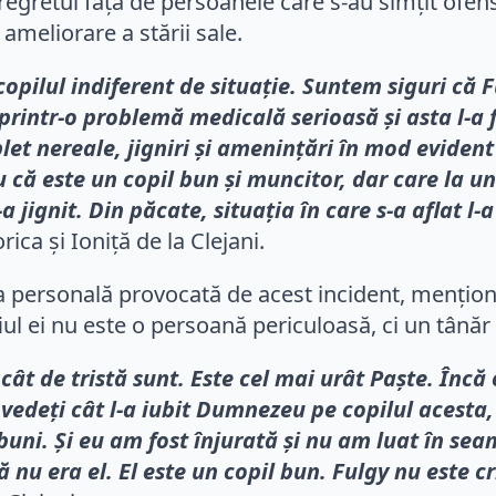
gretul față de persoanele care s-au simțit ofensat
ameliorare a stării sale.
opilul indiferent de situație. Suntem siguri că 
printr-o problemă medicală serioasă și asta l-a 
et nereale, jigniri și amenințări în mod evident
ntru că este un copil bun și muncitor, dar care l
 jignit. Din păcate, situația în care s-a aflat l
rica și Ioniță de la Clejani.
ința personală provocată de acest incident, menți
fiul ei nu este o persoană periculoasă, ci un tânăr 
ât de tristă sunt. Este cel mai urât Paște. Încă 
edeți cât l-a iubit Dumnezeu pe copilul acesta, 
uni. Și eu am fost înjurată și nu am luat în seam
că nu era el. El este un copil bun. Fulgy nu este 