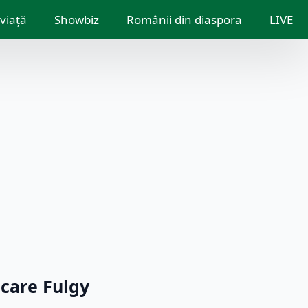
 viață
Showbiz
Românii din diaspora
LIVE
 care Fulgy